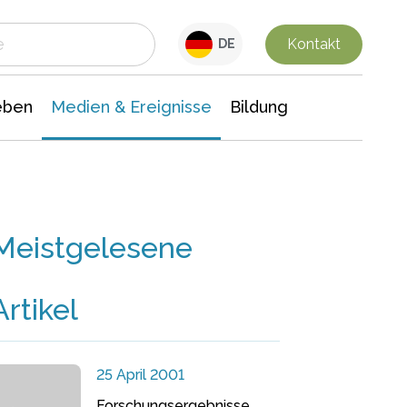
 Leben
Medien & Ereignisse
Interdisziplinäre Forschung
Veranstaltungsnachrichten
n Chemie
Gesellschaftswissenschaften
Kontakt
DE
eben
Medien & Ereignisse
Bildung
Meistgelesene
Artikel
25 April 2001
Forschungsergebnisse