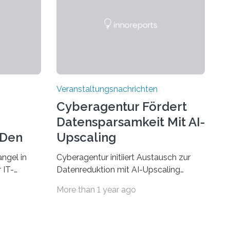
Veranstaltungsnachrichten
Cyberagentur Fördert
Datensparsamkeit Mit AI-
 Den
Upscaling
ngel in
Cyberagentur initiiert Austausch zur
 IT-
Datenreduktion mit AI-Upscaling
? Zum
Partnering Event zum
More than 1 year ago
Forschungsprogramm DDK –
rsität des
Vernetzung für innovative
ule für
DatenverarbeitungDie Agentur für