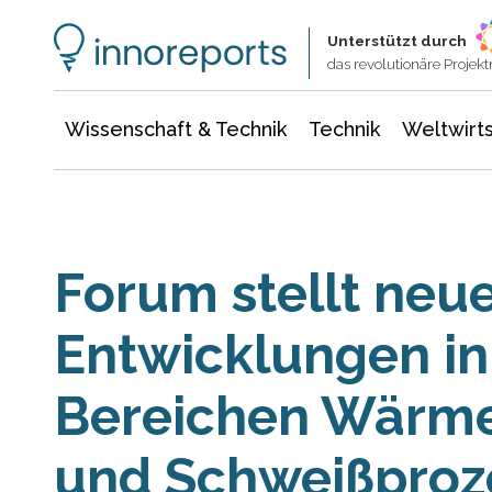
Wissenschaft & Technik
Informationstechnologie
Energie & Elektrotechnik
Unterstützt durch
das revolutionäre Proje
Wissenschaft & Technik
Technik
Weltwirts
Forum stellt neu
Entwicklungen in
Bereichen Wärm
und Schweißproz