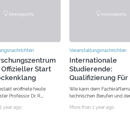
ungsnachrichten
Veranstaltungsnachrichten
rschungszentrum
Internationale
Offizieller Start
Studierende:
ockenklang
Qualifizierung Für
Arbeitsmarkt
estakt eröffnete heute
Wie kann dem Fachkräftema
ter Professor Dr. R.
technischen Berufen und der
Lorz das Cooperative Brain
Branche begegnet werden
1 year ago
More than 1 year ago
nter (CoBIC) auf dem
Beispiel durch internationale
ederrad der Goethe-
Studierende, die an der Unive
 Frankfurt. Das CoBIC ist
Saarlandes und der Hochsch