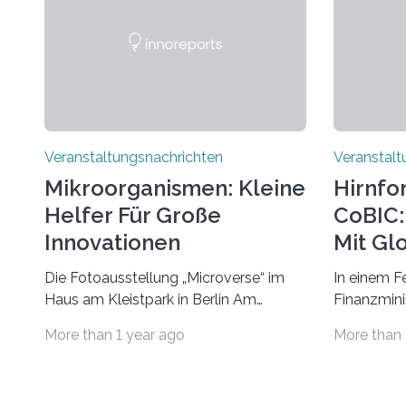
Veranstaltungsnachrichten
Veranstalt
Mikroorganismen: Kleine
Hirnfo
Helfer Für Große
CoBIC: 
Innovationen
Mit Gl
Die Fotoausstellung „Microverse“ im
In einem F
Haus am Kleistpark in Berlin Am
Finanzminis
morgigen Donnerstag wird im Haus am
Alexander 
More than 1 year ago
More than 
Kleistpark, Berlin-Schöneberg, die
Imaging Ce
Ausstellung „Microverse“ mit Arbeiten
Campus Ni
der Fotografin Kathrin Linkersdorff
Universität