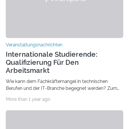
entwickelt werden können. Die hochmodernen Geräte
sind eingebaut, die Büros sind eingerichtet…
Veranstaltungsnachrichten
Internationale Studierende:
Qualifizierung Für Den
Arbeitsmarkt
Wie kann dem Fachkräftemangel in technischen
Berufen und der IT-Branche begegnet werden? Zum
Beispiel durch internationale Studierende, die an der
More than 1 year ago
Universität des Saarlandes und der Hochschule für
Technik und Wirtschaft des Saarlandes (htw saar) in
den MINT-Fächern ausgebildet werden und im
Anschluss in den hiesigen Arbeitsmarkt integriert