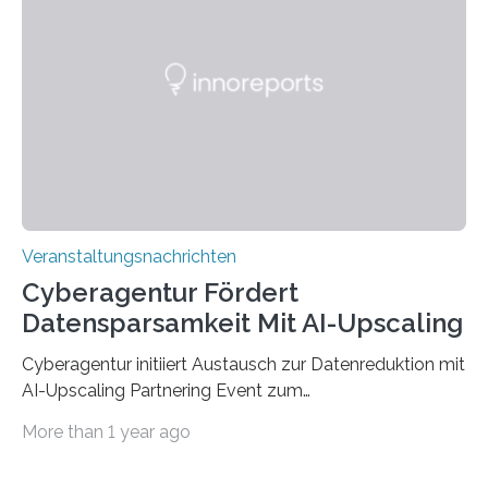
werden. Damit dies künftig noch besser gelingt, fördert
der Deutsche Akademische Austauschdienst beide
saarländischen Hochschulen im Gemeinschaftsprojekt
„QUAZAR“ mit insgesamt 1,15 Millionen Euro über vier
Jahre. Die Auftaktveranstaltung für das Förderprojekt
findet am…
Veranstaltungsnachrichten
Cyberagentur Fördert
Datensparsamkeit Mit AI-Upscaling
Cyberagentur initiiert Austausch zur Datenreduktion mit
AI-Upscaling Partnering Event zum
Forschungsprogramm DDK – Vernetzung für
More than 1 year ago
innovative DatenverarbeitungDie Agentur für
Innovation in der Cybersicherheit GmbH (Cyberagentur)