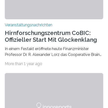
Veranstaltungsnachrichten
Hirnforschungszentrum CoBIC:
Offizieller Start Mit Glockenklang
In einem Festakt eröffnete heute Finanzminister
Professor Dr. R. Alexander Lorz das Cooperative Brain
Imaging Center (CoBIC) auf dem Campus Niederrad
More than 1 year ago
der Goethe-Universität Frankfurt. Das CoBIC ist eine
Kooperation der Goethe-Universität, des Max-Planck-
Instituts für empirische Ästhetik sowie des Ernst
Strüngmann Instituts. Es bietet den Forschenden
direkten Zugang zu einer Vielzahl hochmoderner
Spitzentechnologien, mit der die Funktionsweise des
Gehirns besser verstanden und innovative Therapien
für neurologische und psychiatrische Erkrankungen