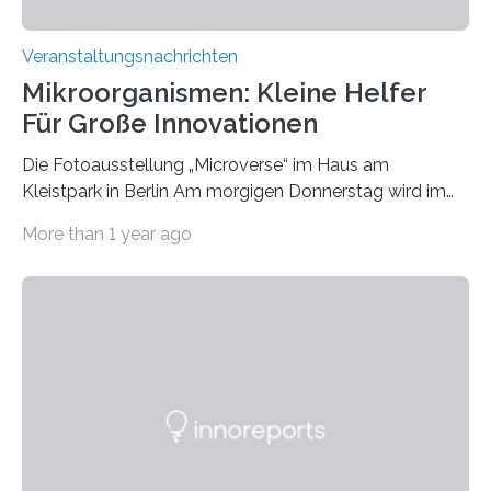
Veranstaltungsnachrichten
Mikroorganismen: Kleine Helfer
Für Große Innovationen
Die Fotoausstellung „Microverse“ im Haus am
Kleistpark in Berlin Am morgigen Donnerstag wird im
Haus am Kleistpark, Berlin-Schöneberg, die Ausstellung
More than 1 year ago
„Microverse“ mit Arbeiten der Fotografin Kathrin
Linkersdorff eröffnet. Die gezeigten Fotografien sind
Momentaufnahmen, die den Verfallsprozess von
Pflanzen festhalten. Die Künstlerin setzt in den
großformatigen Bildern die Schönheit, das Werden und
Vergehen der Natur künstlerisch wirkungsvoll in Szene.
Künstlerisch-wissenschaftliche Kollaboration im HU-
Labor für Mikrobiologie Für das Projekt „Microverse“ hat
Kathrin Linkersdorff gemeinsam mit der Mikrobiologin
Prof. Dr. Regine Hengge vom…