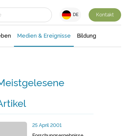
 Leben
Medien & Ereignisse
Interdisziplinäre Forschung
Veranstaltungsnachrichten
n Chemie
Gesellschaftswissenschaften
Kontakt
DE
eben
Medien & Ereignisse
Bildung
Meistgelesene
Artikel
25 April 2001
Forschungsergebnisse