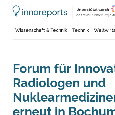
Wissenschaft & Technik
Informationstechnologie
Energie & Elektrotechnik
Unterstützt durch
das revolutionäre Proje
Wissenschaft & Technik
Technik
Weltwirts
Forum für Innova
Radiologen und
Nuklearmedizine
erneut in Bochu