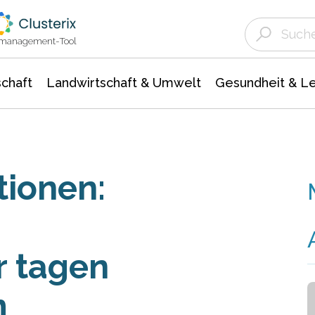
Landwirtschaft & Umwelt
Gesundheit &
Agrar- Forstwissenschaften
Unternehmensmeldungen
Biowissenschafte
Ökologie Umwelt- Naturschutz
ktmanagement-Tool
chaft
Landwirtschaft & Umwelt
Gesundheit & L
tionen:
r tagen
m