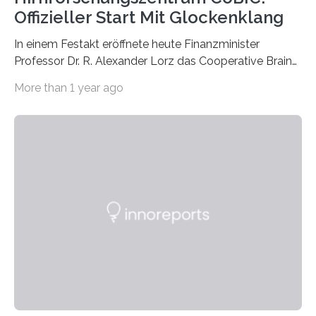
Offizieller Start Mit Glockenklang
In einem Festakt eröffnete heute Finanzminister
Professor Dr. R. Alexander Lorz das Cooperative Brain
Imaging Center (CoBIC) auf dem Campus Niederrad
More than 1 year ago
der Goethe-Universität Frankfurt. Das CoBIC ist eine
Kooperation der Goethe-Universität, des Max-Planck-
Instituts für empirische Ästhetik sowie des Ernst
Strüngmann Instituts. Es bietet den Forschenden
direkten Zugang zu einer Vielzahl hochmoderner
Spitzentechnologien, mit der die Funktionsweise des
Gehirns besser verstanden und innovative Therapien
für neurologische und psychiatrische Erkrankungen
entwickelt werden können. Die hochmodernen Geräte
sind eingebaut, die Büros sind eingerichtet…