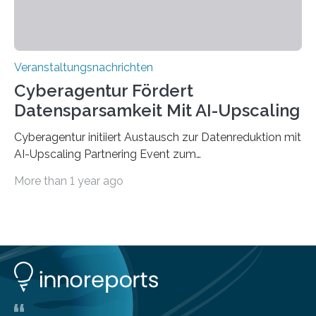
Veranstaltungsnachrichten
Cyberagentur Fördert
Datensparsamkeit Mit AI-Upscaling
Cyberagentur initiiert Austausch zur Datenreduktion mit
AI-Upscaling Partnering Event zum
Forschungsprogramm DDK – Vernetzung für
More than 1 year ago
innovative DatenverarbeitungDie Agentur für
Innovation in der Cybersicherheit GmbH (Cyberagentur)
lädt zum virtuellen Partnering Event des
Forschungsprogramms DDK ein. Im Fokus steht die
Entwicklung von Technologien zur gezielten
Datenreduktion und Rekonstruktion in schwierigen
Kommunikationsumgebungen. Das Event dient der
Vernetzung potenzieller Forschungspartner und der