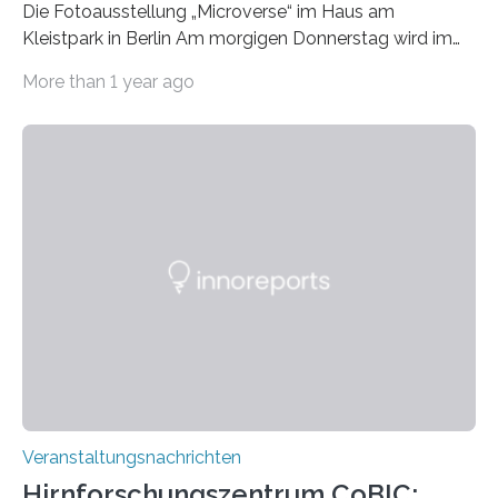
Die Fotoausstellung „Microverse“ im Haus am
Kleistpark in Berlin Am morgigen Donnerstag wird im
Haus am Kleistpark, Berlin-Schöneberg, die Ausstellung
More than 1 year ago
„Microverse“ mit Arbeiten der Fotografin Kathrin
Linkersdorff eröffnet. Die gezeigten Fotografien sind
Momentaufnahmen, die den Verfallsprozess von
Pflanzen festhalten. Die Künstlerin setzt in den
großformatigen Bildern die Schönheit, das Werden und
Vergehen der Natur künstlerisch wirkungsvoll in Szene.
Künstlerisch-wissenschaftliche Kollaboration im HU-
Labor für Mikrobiologie Für das Projekt „Microverse“ hat
Kathrin Linkersdorff gemeinsam mit der Mikrobiologin
Prof. Dr. Regine Hengge vom…
Veranstaltungsnachrichten
Hirnforschungszentrum CoBIC: