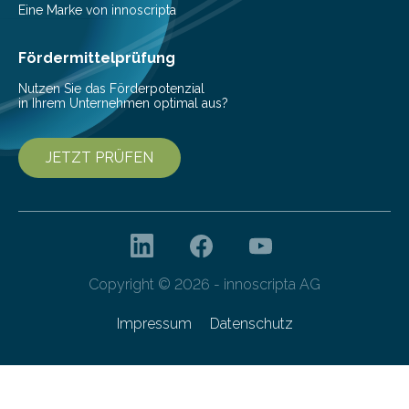
Vorbereitung der Programmausschreibung. Die
Eine Marke von innoscripta
Cyberagentur organisiert am 25. März 2025, von 14:00
bis 16:00 Uhr, ein virtuelles Partnering Event zum
Fördermittelprüfung
Forschungsprogramm „Datenrekonstruktion…
Nutzen Sie das Förderpotenzial
in Ihrem Unternehmen optimal aus?
JETZT PRÜFEN
Copyright © 2026 - innoscripta AG
Impressum
Datenschutz