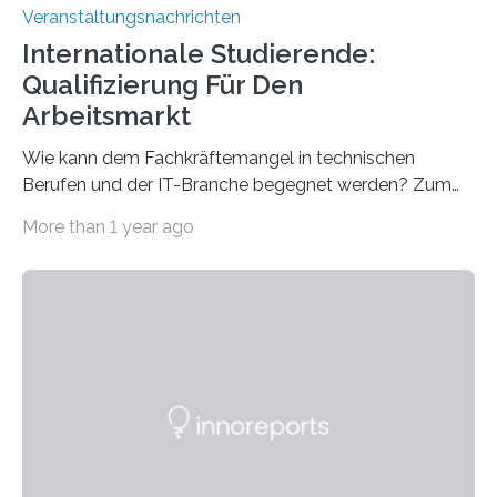
Veranstaltungsnachrichten
Internationale Studierende:
Qualifizierung Für Den
Arbeitsmarkt
Wie kann dem Fachkräftemangel in technischen
Berufen und der IT-Branche begegnet werden? Zum
Beispiel durch internationale Studierende, die an der
More than 1 year ago
Universität des Saarlandes und der Hochschule für
Technik und Wirtschaft des Saarlandes (htw saar) in
den MINT-Fächern ausgebildet werden und im
Anschluss in den hiesigen Arbeitsmarkt integriert
werden. Damit dies künftig noch besser gelingt, fördert
der Deutsche Akademische Austauschdienst beide
saarländischen Hochschulen im Gemeinschaftsprojekt
„QUAZAR“ mit insgesamt 1,15 Millionen Euro über vier
Jahre. Die Auftaktveranstaltung für das Förderprojekt
findet am…