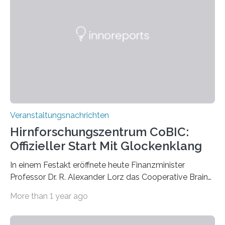
Vergehen der Natur künstlerisch wirkungsvoll in Szene.
Künstlerisch-wissenschaftliche Kollaboration im HU-
Labor für Mikrobiologie Für das Projekt „Microverse“ hat
Kathrin Linkersdorff gemeinsam mit der Mikrobiologin
Prof. Dr. Regine Hengge vom…
Veranstaltungsnachrichten
Hirnforschungszentrum CoBIC:
Offizieller Start Mit Glockenklang
In einem Festakt eröffnete heute Finanzminister
Professor Dr. R. Alexander Lorz das Cooperative Brain
Imaging Center (CoBIC) auf dem Campus Niederrad
More than 1 year ago
der Goethe-Universität Frankfurt. Das CoBIC ist eine
Kooperation der Goethe-Universität, des Max-Planck-