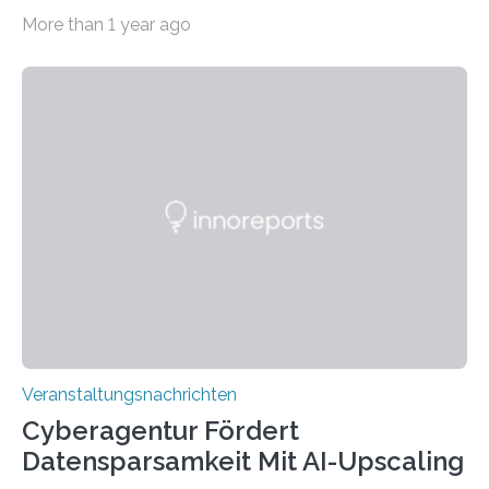
Beispiel durch internationale Studierende, die an der
More than 1 year ago
Universität des Saarlandes und der Hochschule für
Technik und Wirtschaft des Saarlandes (htw saar) in
den MINT-Fächern ausgebildet werden und im
Anschluss in den hiesigen Arbeitsmarkt integriert
werden. Damit dies künftig noch besser gelingt, fördert
der Deutsche Akademische Austauschdienst beide
saarländischen Hochschulen im Gemeinschaftsprojekt
„QUAZAR“ mit insgesamt 1,15 Millionen Euro über vier
Jahre. Die Auftaktveranstaltung für das Förderprojekt
findet am…
Veranstaltungsnachrichten
Cyberagentur Fördert
Datensparsamkeit Mit AI-Upscaling