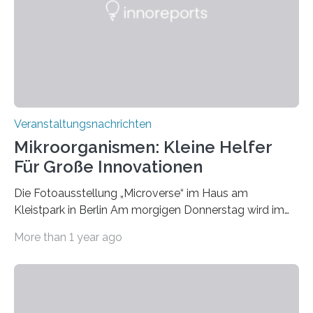
Veranstaltungsnachrichten
Mikroorganismen: Kleine Helfer
Für Große Innovationen
Die Fotoausstellung „Microverse“ im Haus am
Kleistpark in Berlin Am morgigen Donnerstag wird im
Haus am Kleistpark, Berlin-Schöneberg, die Ausstellung
More than 1 year ago
„Microverse“ mit Arbeiten der Fotografin Kathrin
Linkersdorff eröffnet. Die gezeigten Fotografien sind
Momentaufnahmen, die den Verfallsprozess von
Pflanzen festhalten. Die Künstlerin setzt in den
großformatigen Bildern die Schönheit, das Werden und