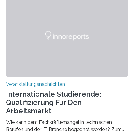
Instituts für empirische Ästhetik sowie des Ernst
Strüngmann Instituts. Es bietet den Forschenden
direkten Zugang zu einer Vielzahl hochmoderner
Spitzentechnologien, mit der die Funktionsweise des
Gehirns besser verstanden und innovative Therapien
für neurologische und psychiatrische Erkrankungen
entwickelt werden können. Die hochmodernen Geräte
sind eingebaut, die Büros sind eingerichtet…
Veranstaltungsnachrichten
Internationale Studierende:
Qualifizierung Für Den
Arbeitsmarkt
Wie kann dem Fachkräftemangel in technischen
Berufen und der IT-Branche begegnet werden? Zum