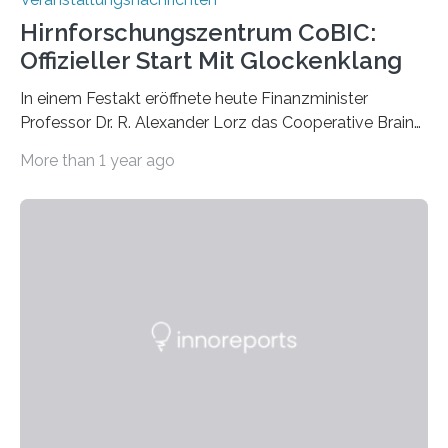
Hirnforschungszentrum CoBIC:
Offizieller Start Mit Glockenklang
In einem Festakt eröffnete heute Finanzminister
Professor Dr. R. Alexander Lorz das Cooperative Brain
Imaging Center (CoBIC) auf dem Campus Niederrad
More than 1 year ago
der Goethe-Universität Frankfurt. Das CoBIC ist eine
Kooperation der Goethe-Universität, des Max-Planck-
Instituts für empirische Ästhetik sowie des Ernst
Strüngmann Instituts. Es bietet den Forschenden
direkten Zugang zu einer Vielzahl hochmoderner
Spitzentechnologien, mit der die Funktionsweise des
Gehirns besser verstanden und innovative Therapien
für neurologische und psychiatrische Erkrankungen
entwickelt werden können. Die hochmodernen Geräte
sind eingebaut, die Büros sind eingerichtet…