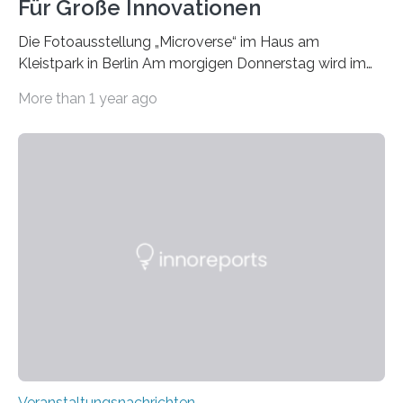
Für Große Innovationen
Die Fotoausstellung „Microverse“ im Haus am
Kleistpark in Berlin Am morgigen Donnerstag wird im
Haus am Kleistpark, Berlin-Schöneberg, die Ausstellung
More than 1 year ago
„Microverse“ mit Arbeiten der Fotografin Kathrin
Linkersdorff eröffnet. Die gezeigten Fotografien sind
Momentaufnahmen, die den Verfallsprozess von
Pflanzen festhalten. Die Künstlerin setzt in den
großformatigen Bildern die Schönheit, das Werden und
Vergehen der Natur künstlerisch wirkungsvoll in Szene.
Künstlerisch-wissenschaftliche Kollaboration im HU-
Labor für Mikrobiologie Für das Projekt „Microverse“ hat
Kathrin Linkersdorff gemeinsam mit der Mikrobiologin
Prof. Dr. Regine Hengge vom…
Veranstaltungsnachrichten