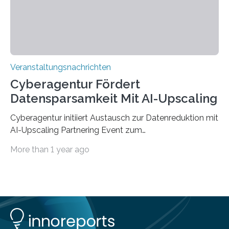
findet am…
Veranstaltungsnachrichten
Cyberagentur Fördert
Datensparsamkeit Mit AI-Upscaling
Cyberagentur initiiert Austausch zur Datenreduktion mit
AI-Upscaling Partnering Event zum
Forschungsprogramm DDK – Vernetzung für
More than 1 year ago
innovative DatenverarbeitungDie Agentur für
Innovation in der Cybersicherheit GmbH (Cyberagentur)
lädt zum virtuellen Partnering Event des
Forschungsprogramms DDK ein. Im Fokus steht die
Entwicklung von Technologien zur gezielten
Datenreduktion und Rekonstruktion in schwierigen
Kommunikationsumgebungen. Das Event dient der