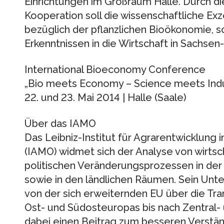
Einrichtungen im Großraum Halle. Durch di
Kooperation soll die wissenschaftliche Ex
bezüglich der pflanzlichen Bioökonomie, s
Erkenntnissen in die Wirtschaft in Sachse
International Bioeconomy Conference
„Bio meets Economy – Science meets Indu
22. und 23. Mai 2014 | Halle (Saale)
Über das IAMO
Das Leibniz-Institut für Agrarentwicklung
(IAMO) widmet sich der Analyse von wirtsch
politischen Veränderungsprozessen in der
sowie in den ländlichen Räumen. Sein Unt
von der sich erweiternden EU über die Tra
Ost- und Südosteuropas bis nach Zentral- 
dabei einen Beitrag zum besseren Verständn