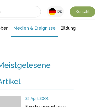
 Leben
Medien & Ereignisse
Interdisziplinäre Forschung
Veranstaltungsnachrichten
n Chemie
Gesellschaftswissenschaften
Kontakt
DE
eben
Medien & Ereignisse
Bildung
Meistgelesene
Artikel
25 April 2001
Forschungsergebnisse