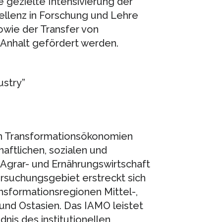
e gezielte Intensivierung der
zellenz in Forschung und Lehre
owie der Transfer von
n-Anhalt gefördert werden.
stry”
 in Transformationsökonomien
aftlichen, sozialen und
 Agrar- und Ernährungswirtschaft
ersuchungsgebiet erstreckt sich
nsformationsregionen Mittel-,
und Ostasien. Das IAMO leistet
is des institutionellen,