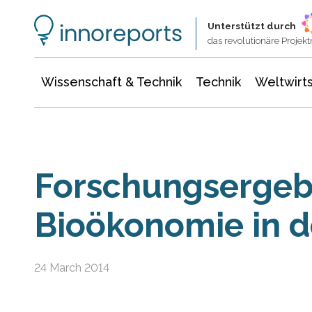
Wissenschaft & Technik
Informationstechnologie
Energie & Elektrotechnik
Unterstützt durch
das revolutionäre Proje
Wissenschaft & Technik
Technik
Weltwirts
Forschungsergeb
Bioökonomie in d
24 March 2014