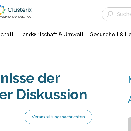
Landwirtschaft & Umwelt
Gesundheit &
Agrar- Forstwissenschaften
Unternehmensmeldungen
Biowissenschafte
Ökologie Umwelt- Naturschutz
ktmanagement-Tool
chaft
Landwirtschaft & Umwelt
Gesundheit & L
nisse der
er Diskussion
Veranstaltungsnachrichten