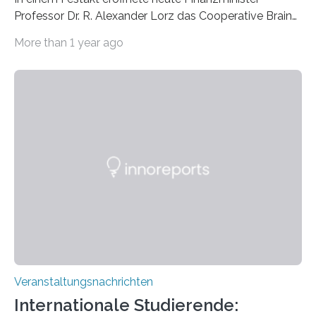
Professor Dr. R. Alexander Lorz das Cooperative Brain
Imaging Center (CoBIC) auf dem Campus Niederrad
More than 1 year ago
der Goethe-Universität Frankfurt. Das CoBIC ist eine
Kooperation der Goethe-Universität, des Max-Planck-
Instituts für empirische Ästhetik sowie des Ernst
Strüngmann Instituts. Es bietet den Forschenden
direkten Zugang zu einer Vielzahl hochmoderner
Spitzentechnologien, mit der die Funktionsweise des
Gehirns besser verstanden und innovative Therapien
für neurologische und psychiatrische Erkrankungen
entwickelt werden können. Die hochmodernen Geräte
sind eingebaut, die Büros sind eingerichtet…
Veranstaltungsnachrichten
Internationale Studierende: