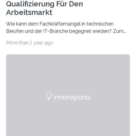
Qualifizierung Für Den
Arbeitsmarkt
Wie kann dem Fachkräftemangel in technischen
Berufen und der IT-Branche begegnet werden? Zum
Beispiel durch internationale Studierende, die an der
More than 1 year ago
Universität des Saarlandes und der Hochschule für
Technik und Wirtschaft des Saarlandes (htw saar) in
den MINT-Fächern ausgebildet werden und im
Anschluss in den hiesigen Arbeitsmarkt integriert
werden. Damit dies künftig noch besser gelingt, fördert
der Deutsche Akademische Austauschdienst beide
saarländischen Hochschulen im Gemeinschaftsprojekt
„QUAZAR“ mit insgesamt 1,15 Millionen Euro über vier
Jahre. Die Auftaktveranstaltung für das Förderprojekt
findet am…