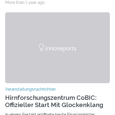
More than 1 year ago
„Microverse“ mit Arbeiten der Fotografin Kathrin
Linkersdorff eröffnet. Die gezeigten Fotografien sind
Momentaufnahmen, die den Verfallsprozess von
Pflanzen festhalten. Die Künstlerin setzt in den
großformatigen Bildern die Schönheit, das Werden und
Vergehen der Natur künstlerisch wirkungsvoll in Szene.
Künstlerisch-wissenschaftliche Kollaboration im HU-
Labor für Mikrobiologie Für das Projekt „Microverse“ hat
Kathrin Linkersdorff gemeinsam mit der Mikrobiologin
Prof. Dr. Regine Hengge vom…
Veranstaltungsnachrichten
Hirnforschungszentrum CoBIC:
Offizieller Start Mit Glockenklang
In einem Festakt eröffnete heute Finanzminister