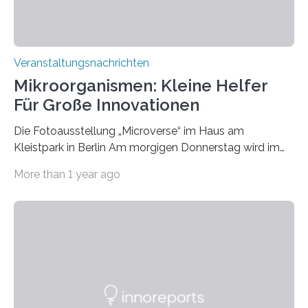
Veranstaltungsnachrichten
Mikroorganismen: Kleine Helfer
Für Große Innovationen
Die Fotoausstellung „Microverse“ im Haus am
Kleistpark in Berlin Am morgigen Donnerstag wird im
Haus am Kleistpark, Berlin-Schöneberg, die Ausstellung
More than 1 year ago
„Microverse“ mit Arbeiten der Fotografin Kathrin
Linkersdorff eröffnet. Die gezeigten Fotografien sind
Momentaufnahmen, die den Verfallsprozess von
Pflanzen festhalten. Die Künstlerin setzt in den
großformatigen Bildern die Schönheit, das Werden und
Vergehen der Natur künstlerisch wirkungsvoll in Szene.
Künstlerisch-wissenschaftliche Kollaboration im HU-
Labor für Mikrobiologie Für das Projekt „Microverse“ hat