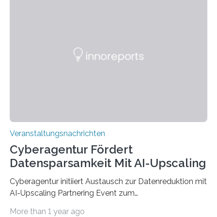
Anschluss in den hiesigen Arbeitsmarkt integriert
werden. Damit dies künftig noch besser gelingt, fördert
der Deutsche Akademische Austauschdienst beide
saarländischen Hochschulen im Gemeinschaftsprojekt
„QUAZAR“ mit insgesamt 1,15 Millionen Euro über vier
Jahre. Die Auftaktveranstaltung für das Förderprojekt
findet am…
Veranstaltungsnachrichten
Cyberagentur Fördert
Datensparsamkeit Mit AI-Upscaling
Cyberagentur initiiert Austausch zur Datenreduktion mit
AI-Upscaling Partnering Event zum
Forschungsprogramm DDK – Vernetzung für
More than 1 year ago
innovative DatenverarbeitungDie Agentur für