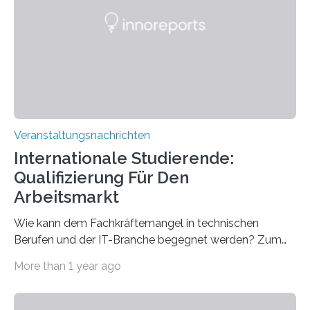
Gehirns besser verstanden und innovative Therapien
für neurologische und psychiatrische Erkrankungen
entwickelt werden können. Die hochmodernen Geräte
sind eingebaut, die Büros sind eingerichtet…
Veranstaltungsnachrichten
Internationale Studierende:
Qualifizierung Für Den
Arbeitsmarkt
Wie kann dem Fachkräftemangel in technischen
Berufen und der IT-Branche begegnet werden? Zum
Beispiel durch internationale Studierende, die an der
More than 1 year ago
Universität des Saarlandes und der Hochschule für
Technik und Wirtschaft des Saarlandes (htw saar) in
den MINT-Fächern ausgebildet werden und im