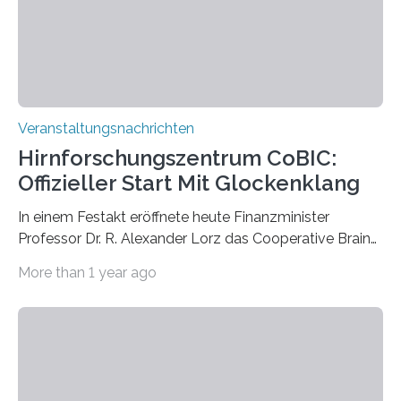
Kathrin Linkersdorff gemeinsam mit der Mikrobiologin
Prof. Dr. Regine Hengge vom…
Veranstaltungsnachrichten
Hirnforschungszentrum CoBIC:
Offizieller Start Mit Glockenklang
In einem Festakt eröffnete heute Finanzminister
Professor Dr. R. Alexander Lorz das Cooperative Brain
Imaging Center (CoBIC) auf dem Campus Niederrad
More than 1 year ago
der Goethe-Universität Frankfurt. Das CoBIC ist eine
Kooperation der Goethe-Universität, des Max-Planck-
Instituts für empirische Ästhetik sowie des Ernst
Strüngmann Instituts. Es bietet den Forschenden
direkten Zugang zu einer Vielzahl hochmoderner
Spitzentechnologien, mit der die Funktionsweise des