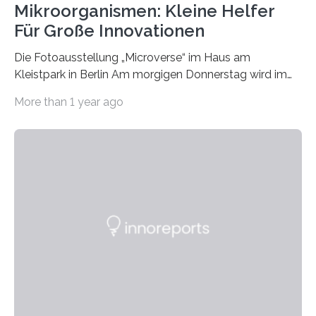
Mikroorganismen: Kleine Helfer
Für Große Innovationen
Die Fotoausstellung „Microverse“ im Haus am
Kleistpark in Berlin Am morgigen Donnerstag wird im
Haus am Kleistpark, Berlin-Schöneberg, die Ausstellung
More than 1 year ago
„Microverse“ mit Arbeiten der Fotografin Kathrin
Linkersdorff eröffnet. Die gezeigten Fotografien sind
Momentaufnahmen, die den Verfallsprozess von
Pflanzen festhalten. Die Künstlerin setzt in den
großformatigen Bildern die Schönheit, das Werden und
Vergehen der Natur künstlerisch wirkungsvoll in Szene.
Künstlerisch-wissenschaftliche Kollaboration im HU-
Labor für Mikrobiologie Für das Projekt „Microverse“ hat
Kathrin Linkersdorff gemeinsam mit der Mikrobiologin
Prof. Dr. Regine Hengge vom…