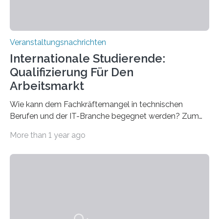
Veranstaltungsnachrichten
Internationale Studierende:
Qualifizierung Für Den
Arbeitsmarkt
Wie kann dem Fachkräftemangel in technischen
Berufen und der IT-Branche begegnet werden? Zum
Beispiel durch internationale Studierende, die an der
More than 1 year ago
Universität des Saarlandes und der Hochschule für
Technik und Wirtschaft des Saarlandes (htw saar) in
den MINT-Fächern ausgebildet werden und im
Anschluss in den hiesigen Arbeitsmarkt integriert
werden. Damit dies künftig noch besser gelingt, fördert
der Deutsche Akademische Austauschdienst beide
saarländischen Hochschulen im Gemeinschaftsprojekt