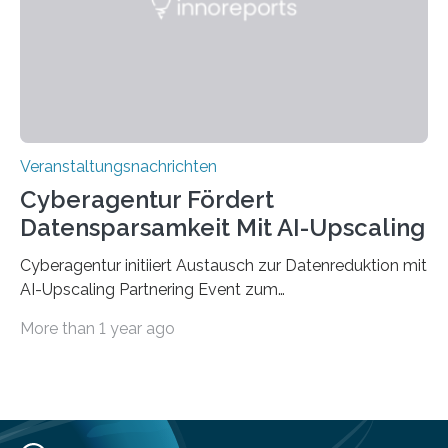
„QUAZAR“ mit insgesamt 1,15 Millionen Euro über vier
Jahre. Die Auftaktveranstaltung für das Förderprojekt
findet am…
Veranstaltungsnachrichten
Cyberagentur Fördert
Datensparsamkeit Mit AI-Upscaling
Cyberagentur initiiert Austausch zur Datenreduktion mit
AI-Upscaling Partnering Event zum
Forschungsprogramm DDK – Vernetzung für
More than 1 year ago
innovative DatenverarbeitungDie Agentur für
Innovation in der Cybersicherheit GmbH (Cyberagentur)
lädt zum virtuellen Partnering Event des
Forschungsprogramms DDK ein. Im Fokus steht die
Entwicklung von Technologien zur gezielten