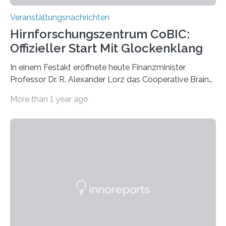
Veranstaltungsnachrichten
Hirnforschungszentrum CoBIC:
Offizieller Start Mit Glockenklang
In einem Festakt eröffnete heute Finanzminister
Professor Dr. R. Alexander Lorz das Cooperative Brain
Imaging Center (CoBIC) auf dem Campus Niederrad
More than 1 year ago
der Goethe-Universität Frankfurt. Das CoBIC ist eine
Kooperation der Goethe-Universität, des Max-Planck-
Instituts für empirische Ästhetik sowie des Ernst
Strüngmann Instituts. Es bietet den Forschenden
direkten Zugang zu einer Vielzahl hochmoderner
Spitzentechnologien, mit der die Funktionsweise des
Gehirns besser verstanden und innovative Therapien
für neurologische und psychiatrische Erkrankungen
entwickelt werden können. Die hochmodernen Geräte
sind eingebaut, die Büros sind eingerichtet…