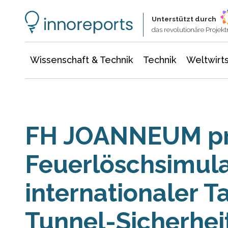
Wissenschaft & Technik
Informationstechnologie
Energie & Elektrotechnik
Unterstützt durch
das revolutionäre Proje
Wissenschaft & Technik
Technik
Weltwirts
FH JOANNEUM prä
Feuerlöschsimula
internationaler T
Tunnel-Sicherhei