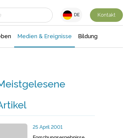
 Leben
Medien & Ereignisse
Interdisziplinäre Forschung
Veranstaltungsnachrichten
n Chemie
Gesellschaftswissenschaften
Kontakt
DE
eben
Medien & Ereignisse
Bildung
Meistgelesene
Artikel
25 April 2001
Forschungsergebnisse