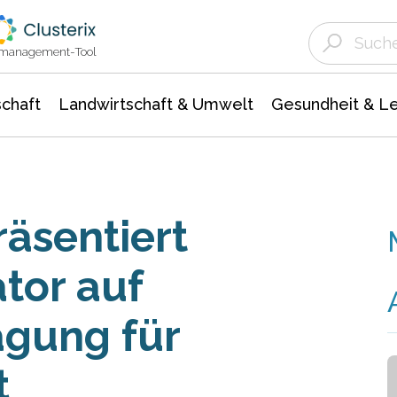
Landwirtschaft & Umwelt
Gesundheit &
Agrar- Forstwissenschaften
Unternehmensmeldungen
Biowissenschafte
Ökologie Umwelt- Naturschutz
ktmanagement-Tool
chaft
Landwirtschaft & Umwelt
Gesundheit & L
sentiert
tor auf
agung für
t