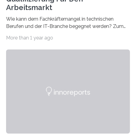
Arbeitsmarkt
Wie kann dem Fachkräftemangel in technischen
Berufen und der IT-Branche begegnet werden? Zum
Beispiel durch internationale Studierende, die an der
More than 1 year ago
Universität des Saarlandes und der Hochschule für
Technik und Wirtschaft des Saarlandes (htw saar) in
den MINT-Fächern ausgebildet werden und im
Anschluss in den hiesigen Arbeitsmarkt integriert
werden. Damit dies künftig noch besser gelingt, fördert
der Deutsche Akademische Austauschdienst beide
saarländischen Hochschulen im Gemeinschaftsprojekt
„QUAZAR“ mit insgesamt 1,15 Millionen Euro über vier
Jahre. Die Auftaktveranstaltung für das Förderprojekt
findet am…