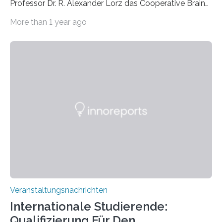
Professor Dr. R. Alexander Lorz das Cooperative Brain
Imaging Center (CoBIC) auf dem Campus Niederrad
More than 1 year ago
der Goethe-Universität Frankfurt. Das CoBIC ist eine
Kooperation der Goethe-Universität, des Max-Planck-
Instituts für empirische Ästhetik sowie des Ernst
Strüngmann Instituts. Es bietet den Forschenden
direkten Zugang zu einer Vielzahl hochmoderner
Spitzentechnologien, mit der die Funktionsweise des
Gehirns besser verstanden und innovative Therapien
für neurologische und psychiatrische Erkrankungen
entwickelt werden können. Die hochmodernen Geräte
sind eingebaut, die Büros sind eingerichtet…
Veranstaltungsnachrichten
Internationale Studierende:
Qualifizierung Für Den