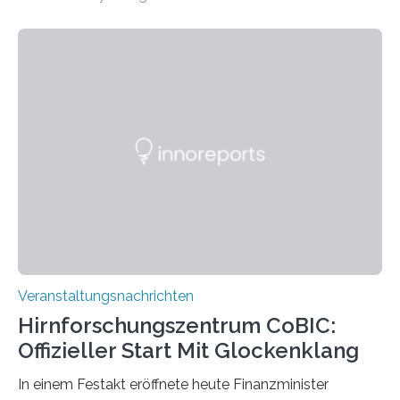
„Microverse“ mit Arbeiten der Fotografin Kathrin
Linkersdorff eröffnet. Die gezeigten Fotografien sind
Momentaufnahmen, die den Verfallsprozess von
Pflanzen festhalten. Die Künstlerin setzt in den
großformatigen Bildern die Schönheit, das Werden und
Vergehen der Natur künstlerisch wirkungsvoll in Szene.
Künstlerisch-wissenschaftliche Kollaboration im HU-
Labor für Mikrobiologie Für das Projekt „Microverse“ hat
Kathrin Linkersdorff gemeinsam mit der Mikrobiologin
Prof. Dr. Regine Hengge vom…
Veranstaltungsnachrichten
Hirnforschungszentrum CoBIC:
Offizieller Start Mit Glockenklang
In einem Festakt eröffnete heute Finanzminister