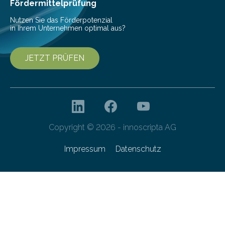
bis 16:00 Uhr, ein virtuelles Partnering Event zum
Fördermittelprüfung
Forschungsprogramm „Datenrekonstruktion…
Nutzen Sie das Förderpotenzial
in Ihrem Unternehmen optimal aus?
JETZT PRÜFEN
Copyright © 2026 - innoscripta AG
Impressum
Datenschutz