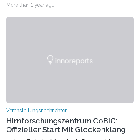
Haus am Kleistpark, Berlin-Schöneberg, die Ausstellung
More than 1 year ago
„Microverse“ mit Arbeiten der Fotografin Kathrin
Linkersdorff eröffnet. Die gezeigten Fotografien sind
Momentaufnahmen, die den Verfallsprozess von
Pflanzen festhalten. Die Künstlerin setzt in den
großformatigen Bildern die Schönheit, das Werden und
Vergehen der Natur künstlerisch wirkungsvoll in Szene.
Künstlerisch-wissenschaftliche Kollaboration im HU-
Labor für Mikrobiologie Für das Projekt „Microverse“ hat
Kathrin Linkersdorff gemeinsam mit der Mikrobiologin
Prof. Dr. Regine Hengge vom…
Veranstaltungsnachrichten
Hirnforschungszentrum CoBIC:
Offizieller Start Mit Glockenklang