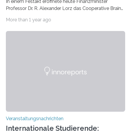
In einem Festakt eröffnete heute Finanzminister
Professor Dr. R. Alexander Lorz das Cooperative Brain
Imaging Center (CoBIC) auf dem Campus Niederrad
More than 1 year ago
der Goethe-Universität Frankfurt. Das CoBIC ist eine
Kooperation der Goethe-Universität, des Max-Planck-
Instituts für empirische Ästhetik sowie des Ernst
Strüngmann Instituts. Es bietet den Forschenden
direkten Zugang zu einer Vielzahl hochmoderner
Spitzentechnologien, mit der die Funktionsweise des
Gehirns besser verstanden und innovative Therapien
für neurologische und psychiatrische Erkrankungen
entwickelt werden können. Die hochmodernen Geräte
sind eingebaut, die Büros sind eingerichtet…
Veranstaltungsnachrichten
Internationale Studierende: