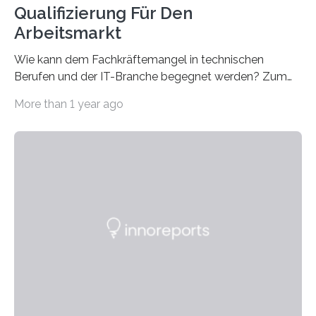
Qualifizierung Für Den
Arbeitsmarkt
Wie kann dem Fachkräftemangel in technischen
Berufen und der IT-Branche begegnet werden? Zum
Beispiel durch internationale Studierende, die an der
More than 1 year ago
Universität des Saarlandes und der Hochschule für
Technik und Wirtschaft des Saarlandes (htw saar) in
den MINT-Fächern ausgebildet werden und im
Anschluss in den hiesigen Arbeitsmarkt integriert
werden. Damit dies künftig noch besser gelingt, fördert
der Deutsche Akademische Austauschdienst beide
saarländischen Hochschulen im Gemeinschaftsprojekt
„QUAZAR“ mit insgesamt 1,15 Millionen Euro über vier
Jahre. Die Auftaktveranstaltung für das Förderprojekt
findet am…