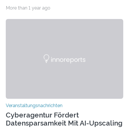
Beispiel durch internationale Studierende, die an der
More than 1 year ago
Universität des Saarlandes und der Hochschule für
Technik und Wirtschaft des Saarlandes (htw saar) in
den MINT-Fächern ausgebildet werden und im
Anschluss in den hiesigen Arbeitsmarkt integriert
werden. Damit dies künftig noch besser gelingt, fördert
der Deutsche Akademische Austauschdienst beide
saarländischen Hochschulen im Gemeinschaftsprojekt
„QUAZAR“ mit insgesamt 1,15 Millionen Euro über vier
Jahre. Die Auftaktveranstaltung für das Förderprojekt
findet am…
Veranstaltungsnachrichten
Cyberagentur Fördert
Datensparsamkeit Mit AI-Upscaling