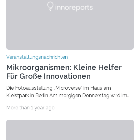
Veranstaltungsnachrichten
Mikroorganismen: Kleine Helfer
Für Große Innovationen
Die Fotoausstellung „Microverse“ im Haus am
Kleistpark in Berlin Am morgigen Donnerstag wird im
Haus am Kleistpark, Berlin-Schöneberg, die Ausstellung
More than 1 year ago
„Microverse“ mit Arbeiten der Fotografin Kathrin
Linkersdorff eröffnet. Die gezeigten Fotografien sind
Momentaufnahmen, die den Verfallsprozess von
Pflanzen festhalten. Die Künstlerin setzt in den