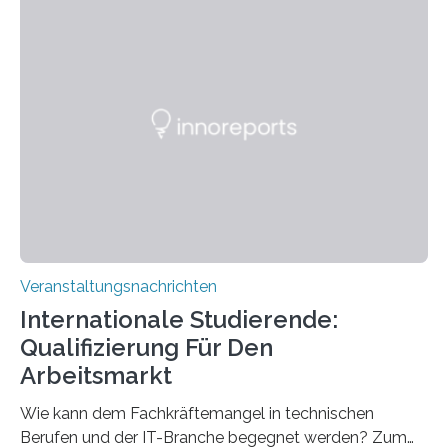
Instituts für empirische Ästhetik sowie des Ernst
Strüngmann Instituts. Es bietet den Forschenden
direkten Zugang zu einer Vielzahl hochmoderner
Spitzentechnologien, mit der die Funktionsweise des
Gehirns besser verstanden und innovative Therapien
für neurologische und psychiatrische Erkrankungen
entwickelt werden können. Die hochmodernen Geräte
sind eingebaut, die Büros sind eingerichtet…
Veranstaltungsnachrichten
Internationale Studierende:
Qualifizierung Für Den
Arbeitsmarkt
Wie kann dem Fachkräftemangel in technischen
Berufen und der IT-Branche begegnet werden? Zum