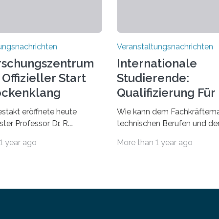
ungsnachrichten
Veranstaltungsnachrichten
rschungszentrum
Internationale
Offizieller Start
Studierende:
ockenklang
Qualifizierung Für
Arbeitsmarkt
estakt eröffnete heute
Wie kann dem Fachkräftema
ter Professor Dr. R.
technischen Berufen und der
Lorz das Cooperative Brain
Branche begegnet werden
1 year ago
More than 1 year ago
nter (CoBIC) auf dem
Beispiel durch internationale
ederrad der Goethe-
Studierende, die an der Unive
 Frankfurt. Das CoBIC ist
Saarlandes und der Hochsch
ration der Goethe-
Technik und Wirtschaft des
, des Max-Planck-Instituts
(htw saar) in den MINT-Fäch
sche Ästhetik sowie des Ernst
ausgebildet werden und im 
 Instituts. Es bietet den
in den hiesigen Arbeitsmarkt 