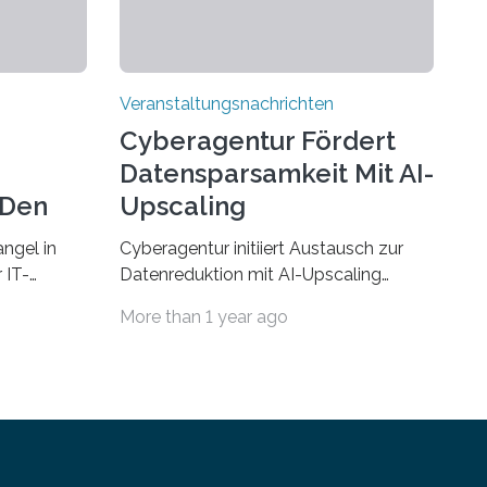
Veranstaltungsnachrichten
Cyberagentur Fördert
Datensparsamkeit Mit AI-
 Den
Upscaling
ngel in
Cyberagentur initiiert Austausch zur
 IT-
Datenreduktion mit AI-Upscaling
? Zum
Partnering Event zum
More than 1 year ago
Forschungsprogramm DDK –
rsität des
Vernetzung für innovative
ule für
DatenverarbeitungDie Agentur für
 Saarlandes
Innovation in der Cybersicherheit
ern
GmbH (Cyberagentur) lädt zum
Anschluss
virtuellen Partnering Event des
integriert
Forschungsprogramms DDK ein. Im