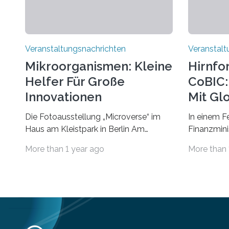
Veranstaltungsnachrichten
Veranstalt
Mikroorganismen: Kleine
Hirnfo
Helfer Für Große
CoBIC: 
Innovationen
Mit Gl
Die Fotoausstellung „Microverse“ im
In einem F
Haus am Kleistpark in Berlin Am
Finanzminis
morgigen Donnerstag wird im Haus am
Alexander 
More than 1 year ago
More than 
Kleistpark, Berlin-Schöneberg, die
Imaging Ce
Ausstellung „Microverse“ mit Arbeiten
Campus Ni
der Fotografin Kathrin Linkersdorff
Universität
eröffnet. Die gezeigten Fotografien sind
eine Koope
Momentaufnahmen, die den
Universität
Verfallsprozess von Pflanzen
für empiri
festhalten. Die Künstlerin setzt in den
Strüngmann