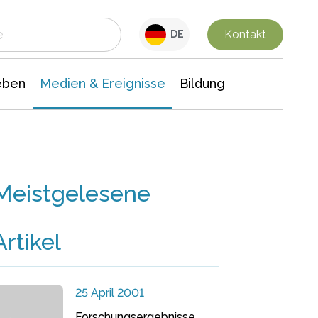
 Leben
Medien & Ereignisse
Interdisziplinäre Forschung
Veranstaltungsnachrichten
n Chemie
Gesellschaftswissenschaften
Kontakt
DE
eben
Medien & Ereignisse
Bildung
Meistgelesene
Artikel
25 April 2001
Forschungsergebnisse