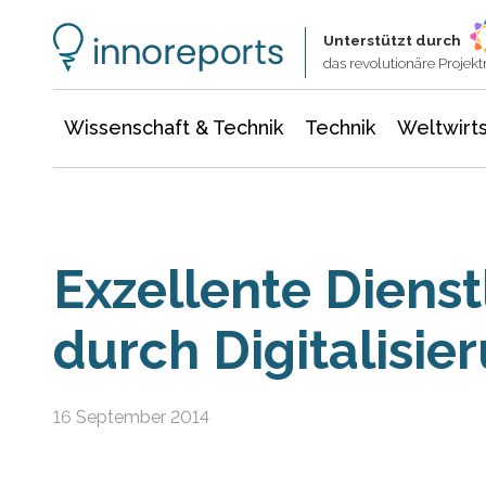
Wissenschaft & Technik
Informationstechnologie
Energie & Elektrotechnik
Unterstützt durch
das revolutionäre Proje
Wissenschaft & Technik
Technik
Weltwirts
Exzellente Diens
durch Digitalisie
16 September 2014