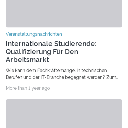
sind eingebaut, die Büros sind eingerichtet…
Veranstaltungsnachrichten
Internationale Studierende:
Qualifizierung Für Den
Arbeitsmarkt
Wie kann dem Fachkräftemangel in technischen
Berufen und der IT-Branche begegnet werden? Zum
Beispiel durch internationale Studierende, die an der
More than 1 year ago
Universität des Saarlandes und der Hochschule für
Technik und Wirtschaft des Saarlandes (htw saar) in
den MINT-Fächern ausgebildet werden und im
Anschluss in den hiesigen Arbeitsmarkt integriert
werden. Damit dies künftig noch besser gelingt, fördert
der Deutsche Akademische Austauschdienst beide