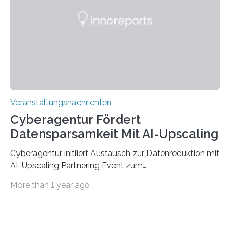
saarländischen Hochschulen im Gemeinschaftsprojekt
„QUAZAR“ mit insgesamt 1,15 Millionen Euro über vier
Jahre. Die Auftaktveranstaltung für das Förderprojekt
findet am…
Veranstaltungsnachrichten
Cyberagentur Fördert
Datensparsamkeit Mit AI-Upscaling
Cyberagentur initiiert Austausch zur Datenreduktion mit
AI-Upscaling Partnering Event zum
Forschungsprogramm DDK – Vernetzung für
More than 1 year ago
innovative DatenverarbeitungDie Agentur für
Innovation in der Cybersicherheit GmbH (Cyberagentur)
lädt zum virtuellen Partnering Event des
Forschungsprogramms DDK ein. Im Fokus steht die