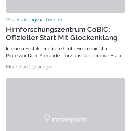
Veranstaltungsnachrichten
Hirnforschungszentrum CoBIC:
Offizieller Start Mit Glockenklang
In einem Festakt eröffnete heute Finanzminister
Professor Dr. R. Alexander Lorz das Cooperative Brain
Imaging Center (CoBIC) auf dem Campus Niederrad
More than 1 year ago
der Goethe-Universität Frankfurt. Das CoBIC ist eine
Kooperation der Goethe-Universität, des Max-Planck-
Instituts für empirische Ästhetik sowie des Ernst
Strüngmann Instituts. Es bietet den Forschenden
direkten Zugang zu einer Vielzahl hochmoderner
Spitzentechnologien, mit der die Funktionsweise des
Gehirns besser verstanden und innovative Therapien
für neurologische und psychiatrische Erkrankungen
entwickelt werden können. Die hochmodernen Geräte