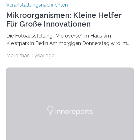
Veranstaltungsnachrichten
Mikroorganismen: Kleine Helfer
Für Große Innovationen
Die Fotoausstellung „Microverse“ im Haus am
Kleistpark in Berlin Am morgigen Donnerstag wird im
Haus am Kleistpark, Berlin-Schöneberg, die Ausstellung
More than 1 year ago
„Microverse“ mit Arbeiten der Fotografin Kathrin
Linkersdorff eröffnet. Die gezeigten Fotografien sind
Momentaufnahmen, die den Verfallsprozess von
Pflanzen festhalten. Die Künstlerin setzt in den
großformatigen Bildern die Schönheit, das Werden und
Vergehen der Natur künstlerisch wirkungsvoll in Szene.
Künstlerisch-wissenschaftliche Kollaboration im HU-
Labor für Mikrobiologie Für das Projekt „Microverse“ hat
Kathrin Linkersdorff gemeinsam mit der Mikrobiologin
Prof. Dr. Regine Hengge vom…