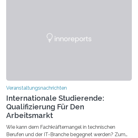
Instituts für empirische Ästhetik sowie des Ernst
Strüngmann Instituts. Es bietet den Forschenden
direkten Zugang zu einer Vielzahl hochmoderner
Spitzentechnologien, mit der die Funktionsweise des
Gehirns besser verstanden und innovative Therapien
für neurologische und psychiatrische Erkrankungen
entwickelt werden können. Die hochmodernen Geräte
sind eingebaut, die Büros sind eingerichtet…
Veranstaltungsnachrichten
Internationale Studierende:
Qualifizierung Für Den
Arbeitsmarkt
Wie kann dem Fachkräftemangel in technischen
Berufen und der IT-Branche begegnet werden? Zum