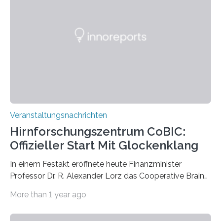
großformatigen Bildern die Schönheit, das Werden und
Vergehen der Natur künstlerisch wirkungsvoll in Szene.
Künstlerisch-wissenschaftliche Kollaboration im HU-
Labor für Mikrobiologie Für das Projekt „Microverse“ hat
Kathrin Linkersdorff gemeinsam mit der Mikrobiologin
Prof. Dr. Regine Hengge vom…
Veranstaltungsnachrichten
Hirnforschungszentrum CoBIC:
Offizieller Start Mit Glockenklang
In einem Festakt eröffnete heute Finanzminister
Professor Dr. R. Alexander Lorz das Cooperative Brain
Imaging Center (CoBIC) auf dem Campus Niederrad
More than 1 year ago
der Goethe-Universität Frankfurt. Das CoBIC ist eine
Kooperation der Goethe-Universität, des Max-Planck-