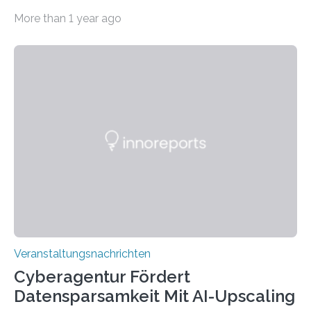
Beispiel durch internationale Studierende, die an der
More than 1 year ago
Universität des Saarlandes und der Hochschule für
Technik und Wirtschaft des Saarlandes (htw saar) in
den MINT-Fächern ausgebildet werden und im
Anschluss in den hiesigen Arbeitsmarkt integriert
werden. Damit dies künftig noch besser gelingt, fördert
der Deutsche Akademische Austauschdienst beide
saarländischen Hochschulen im Gemeinschaftsprojekt
„QUAZAR“ mit insgesamt 1,15 Millionen Euro über vier
Jahre. Die Auftaktveranstaltung für das Förderprojekt
findet am…
Veranstaltungsnachrichten
Cyberagentur Fördert
Datensparsamkeit Mit AI-Upscaling