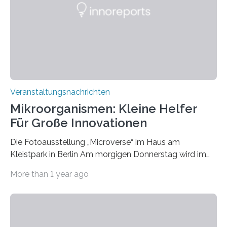
Veranstaltungsnachrichten
Mikroorganismen: Kleine Helfer
Für Große Innovationen
Die Fotoausstellung „Microverse“ im Haus am
Kleistpark in Berlin Am morgigen Donnerstag wird im
Haus am Kleistpark, Berlin-Schöneberg, die Ausstellung
More than 1 year ago
„Microverse“ mit Arbeiten der Fotografin Kathrin
Linkersdorff eröffnet. Die gezeigten Fotografien sind
Momentaufnahmen, die den Verfallsprozess von
Pflanzen festhalten. Die Künstlerin setzt in den