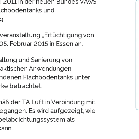
d 2011 in der neuen Bundes VAwS
lachbodentanks und
g.
hveranstaltung „Ertüchtigung von
5. Februar 2015 in Essen an.
altung und Sanierung von
praktischen Anwendungen
andenen Flachbodentanks unter
ke betrachtet.
mäß der TA Luft in Verbindung mit
gangen. Es wird aufgezeigt, wie
pelabdichtungssystem als
kann.