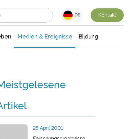
 Leben
Medien & Ereignisse
Interdisziplinäre Forschung
Veranstaltungsnachrichten
n Chemie
Gesellschaftswissenschaften
Kontakt
DE
eben
Medien & Ereignisse
Bildung
Meistgelesene
Artikel
25 April 2001
Forschungsergebnisse