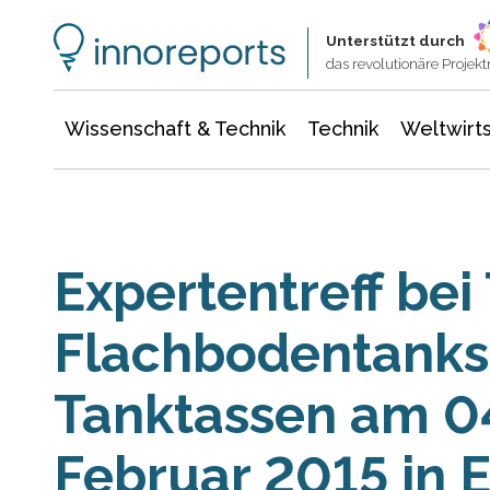
Wissenschaft & Technik
Informationstechnologie
Energie & Elektrotechnik
Unterstützt durch
das revolutionäre Proje
Wissenschaft & Technik
Technik
Weltwirts
Expertentreff be
Flachbodentanks
Tanktassen am 04
Februar 2015 in 