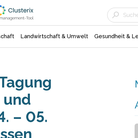
Landwirtschaft & Umwelt
Gesundheit &
Agrar- Forstwissenschaften
Unternehmensmeldungen
Biowissenschafte
Ökologie Umwelt- Naturschutz
ktmanagement-Tool
chaft
Landwirtschaft & Umwelt
Gesundheit & L
i Tagung
 und
. – 05.
Essen