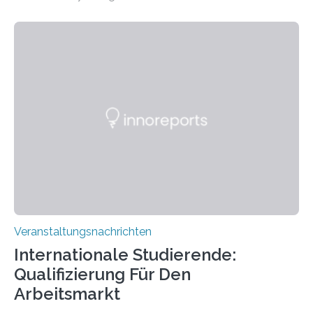
der Goethe-Universität Frankfurt. Das CoBIC ist eine
Kooperation der Goethe-Universität, des Max-Planck-
Instituts für empirische Ästhetik sowie des Ernst
Strüngmann Instituts. Es bietet den Forschenden
direkten Zugang zu einer Vielzahl hochmoderner
Spitzentechnologien, mit der die Funktionsweise des
Gehirns besser verstanden und innovative Therapien
für neurologische und psychiatrische Erkrankungen
entwickelt werden können. Die hochmodernen Geräte
sind eingebaut, die Büros sind eingerichtet…
Veranstaltungsnachrichten
Internationale Studierende:
Qualifizierung Für Den
Arbeitsmarkt