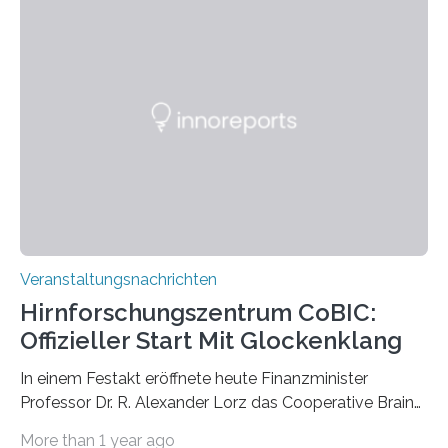
Pflanzen festhalten. Die Künstlerin setzt in den
großformatigen Bildern die Schönheit, das Werden und
Vergehen der Natur künstlerisch wirkungsvoll in Szene.
Künstlerisch-wissenschaftliche Kollaboration im HU-
Labor für Mikrobiologie Für das Projekt „Microverse“ hat
Kathrin Linkersdorff gemeinsam mit der Mikrobiologin
Prof. Dr. Regine Hengge vom…
Veranstaltungsnachrichten
Hirnforschungszentrum CoBIC:
Offizieller Start Mit Glockenklang
In einem Festakt eröffnete heute Finanzminister
Professor Dr. R. Alexander Lorz das Cooperative Brain
Imaging Center (CoBIC) auf dem Campus Niederrad
More than 1 year ago