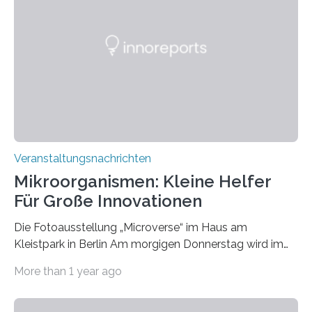
Veranstaltungsnachrichten
Mikroorganismen: Kleine Helfer
Für Große Innovationen
Die Fotoausstellung „Microverse“ im Haus am
Kleistpark in Berlin Am morgigen Donnerstag wird im
Haus am Kleistpark, Berlin-Schöneberg, die Ausstellung
More than 1 year ago
„Microverse“ mit Arbeiten der Fotografin Kathrin
Linkersdorff eröffnet. Die gezeigten Fotografien sind
Momentaufnahmen, die den Verfallsprozess von