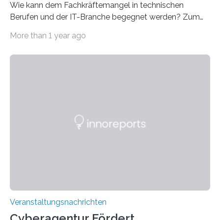
Wie kann dem Fachkräftemangel in technischen
Berufen und der IT-Branche begegnet werden? Zum
Beispiel durch internationale Studierende, die an der
More than 1 year ago
Universität des Saarlandes und der Hochschule für
Technik und Wirtschaft des Saarlandes (htw saar) in
den MINT-Fächern ausgebildet werden und im
Anschluss in den hiesigen Arbeitsmarkt integriert
werden. Damit dies künftig noch besser gelingt, fördert
der Deutsche Akademische Austauschdienst beide
saarländischen Hochschulen im Gemeinschaftsprojekt
„QUAZAR“ mit insgesamt 1,15 Millionen Euro über vier
Jahre. Die Auftaktveranstaltung für das Förderprojekt
findet am…
Veranstaltungsnachrichten
Cyberagentur Fördert