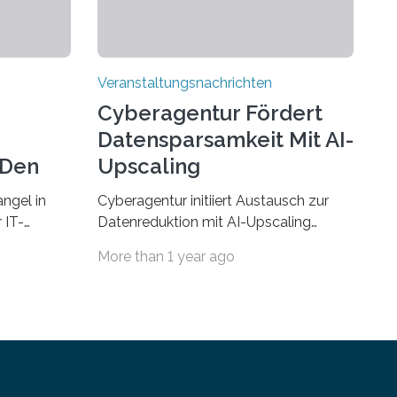
Veranstaltungsnachrichten
Cyberagentur Fördert
Datensparsamkeit Mit AI-
 Den
Upscaling
ngel in
Cyberagentur initiiert Austausch zur
 IT-
Datenreduktion mit AI-Upscaling
? Zum
Partnering Event zum
More than 1 year ago
Forschungsprogramm DDK –
rsität des
Vernetzung für innovative
ule für
DatenverarbeitungDie Agentur für
 Saarlandes
Innovation in der Cybersicherheit
ern
GmbH (Cyberagentur) lädt zum
Anschluss
virtuellen Partnering Event des
integriert
Forschungsprogramms DDK ein. Im