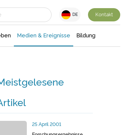
 Leben
Medien & Ereignisse
Interdisziplinäre Forschung
Veranstaltungsnachrichten
n Chemie
Gesellschaftswissenschaften
Kontakt
DE
eben
Medien & Ereignisse
Bildung
Meistgelesene
Artikel
25 April 2001
Forschungsergebnisse