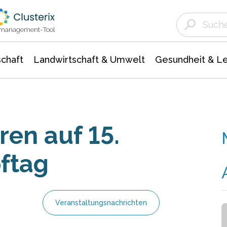
Landwirtschaft & Umwelt
Gesundheit &
Agrar- Forstwissenschaften
Unternehmensmeldungen
Biowissenschafte
Ökologie Umwelt- Naturschutz
ktmanagement-Tool
chaft
Landwirtschaft & Umwelt
Gesundheit & L
ren auf 15.
ftag
Veranstaltungsnachrichten