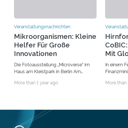
Veranstaltungsnachrichten
Veranstalt
Mikroorganismen: Kleine
Hirnfo
Helfer Für Große
CoBIC: 
Innovationen
Mit Gl
Die Fotoausstellung „Microverse“ im
In einem F
Haus am Kleistpark in Berlin Am
Finanzminis
morgigen Donnerstag wird im Haus am
Alexander 
More than 1 year ago
More than 
Kleistpark, Berlin-Schöneberg, die
Imaging Ce
Ausstellung „Microverse“ mit Arbeiten
Campus Ni
der Fotografin Kathrin Linkersdorff
Universität
eröffnet. Die gezeigten Fotografien sind
eine Koope
Momentaufnahmen, die den
Universität
Verfallsprozess von Pflanzen
für empiri
festhalten. Die Künstlerin setzt in den
Strüngmann