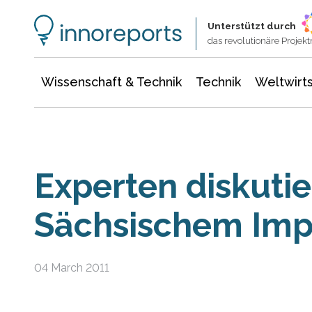
Wissenschaft & Technik
Informationstechnologie
Energie & Elektrotechnik
Unterstützt durch
das revolutionäre Proje
Wissenschaft & Technik
Technik
Weltwirts
Experten diskutie
Sächsischem Imp
04 March 2011