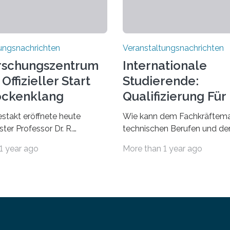
ungsnachrichten
Veranstaltungsnachrichten
rschungszentrum
Internationale
Offizieller Start
Studierende:
ockenklang
Qualifizierung Für
Arbeitsmarkt
estakt eröffnete heute
Wie kann dem Fachkräftema
ter Professor Dr. R.
technischen Berufen und der
Lorz das Cooperative Brain
Branche begegnet werden
1 year ago
More than 1 year ago
nter (CoBIC) auf dem
Beispiel durch internationale
ederrad der Goethe-
Studierende, die an der Unive
 Frankfurt. Das CoBIC ist
Saarlandes und der Hochsch
ration der Goethe-
Technik und Wirtschaft des
, des Max-Planck-Instituts
(htw saar) in den MINT-Fäch
sche Ästhetik sowie des Ernst
ausgebildet werden und im 
 Instituts. Es bietet den
in den hiesigen Arbeitsmarkt 