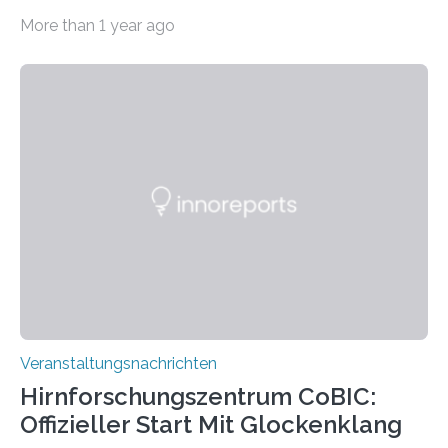
Haus am Kleistpark, Berlin-Schöneberg, die Ausstellung
More than 1 year ago
„Microverse“ mit Arbeiten der Fotografin Kathrin
Linkersdorff eröffnet. Die gezeigten Fotografien sind
Momentaufnahmen, die den Verfallsprozess von
Pflanzen festhalten. Die Künstlerin setzt in den
großformatigen Bildern die Schönheit, das Werden und
Vergehen der Natur künstlerisch wirkungsvoll in Szene.
Künstlerisch-wissenschaftliche Kollaboration im HU-
Labor für Mikrobiologie Für das Projekt „Microverse“ hat
Kathrin Linkersdorff gemeinsam mit der Mikrobiologin
Prof. Dr. Regine Hengge vom…
Veranstaltungsnachrichten
Hirnforschungszentrum CoBIC:
Offizieller Start Mit Glockenklang