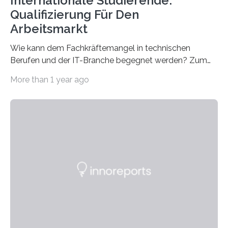
Internationale Studierende:
Qualifizierung Für Den
Arbeitsmarkt
Wie kann dem Fachkräftemangel in technischen
Berufen und der IT-Branche begegnet werden? Zum
Beispiel durch internationale Studierende, die an der
More than 1 year ago
Universität des Saarlandes und der Hochschule für
Technik und Wirtschaft des Saarlandes (htw saar) in
den MINT-Fächern ausgebildet werden und im
Anschluss in den hiesigen Arbeitsmarkt integriert
werden. Damit dies künftig noch besser gelingt, fördert
der Deutsche Akademische Austauschdienst beide
saarländischen Hochschulen im Gemeinschaftsprojekt
„QUAZAR“ mit insgesamt 1,15 Millionen Euro über vier
Jahre. Die Auftaktveranstaltung für das Förderprojekt
findet am…