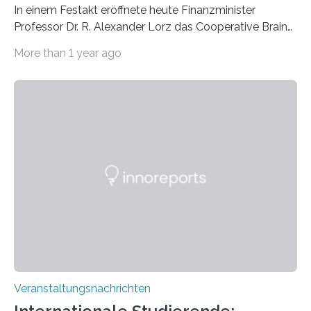
In einem Festakt eröffnete heute Finanzminister
Professor Dr. R. Alexander Lorz das Cooperative Brain
Imaging Center (CoBIC) auf dem Campus Niederrad
More than 1 year ago
der Goethe-Universität Frankfurt. Das CoBIC ist eine
Kooperation der Goethe-Universität, des Max-Planck-
Instituts für empirische Ästhetik sowie des Ernst
Strüngmann Instituts. Es bietet den Forschenden
direkten Zugang zu einer Vielzahl hochmoderner
Spitzentechnologien, mit der die Funktionsweise des
Gehirns besser verstanden und innovative Therapien
für neurologische und psychiatrische Erkrankungen
entwickelt werden können. Die hochmodernen Geräte
sind eingebaut, die Büros sind eingerichtet…
Veranstaltungsnachrichten