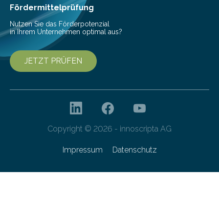
bis 16:00 Uhr, ein virtuelles Partnering Event zum
Fördermittelprüfung
Forschungsprogramm „Datenrekonstruktion…
Nutzen Sie das Förderpotenzial
in Ihrem Unternehmen optimal aus?
JETZT PRÜFEN
Copyright © 2026 - innoscripta AG
Impressum
Datenschutz