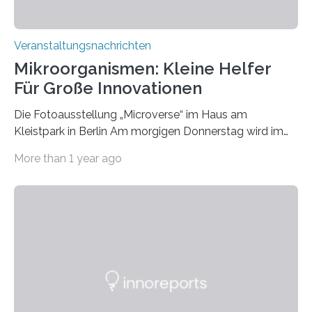
Veranstaltungsnachrichten
Mikroorganismen: Kleine Helfer
Für Große Innovationen
Die Fotoausstellung „Microverse“ im Haus am
Kleistpark in Berlin Am morgigen Donnerstag wird im
Haus am Kleistpark, Berlin-Schöneberg, die Ausstellung
More than 1 year ago
„Microverse“ mit Arbeiten der Fotografin Kathrin
Linkersdorff eröffnet. Die gezeigten Fotografien sind
Momentaufnahmen, die den Verfallsprozess von
Pflanzen festhalten. Die Künstlerin setzt in den
großformatigen Bildern die Schönheit, das Werden und
Vergehen der Natur künstlerisch wirkungsvoll in Szene.
Künstlerisch-wissenschaftliche Kollaboration im HU-
Labor für Mikrobiologie Für das Projekt „Microverse“ hat
Kathrin Linkersdorff gemeinsam mit der Mikrobiologin