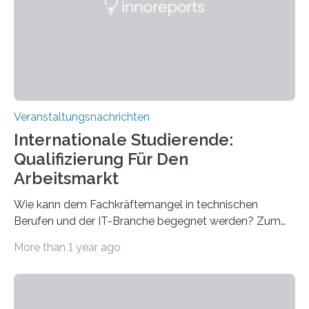
für neurologische und psychiatrische Erkrankungen
entwickelt werden können. Die hochmodernen Geräte
sind eingebaut, die Büros sind eingerichtet…
Veranstaltungsnachrichten
Internationale Studierende:
Qualifizierung Für Den
Arbeitsmarkt
Wie kann dem Fachkräftemangel in technischen
Berufen und der IT-Branche begegnet werden? Zum
Beispiel durch internationale Studierende, die an der
More than 1 year ago
Universität des Saarlandes und der Hochschule für
Technik und Wirtschaft des Saarlandes (htw saar) in
den MINT-Fächern ausgebildet werden und im
Anschluss in den hiesigen Arbeitsmarkt integriert