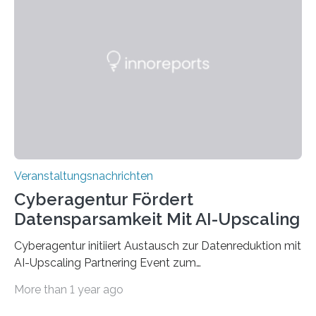
werden. Damit dies künftig noch besser gelingt, fördert
der Deutsche Akademische Austauschdienst beide
saarländischen Hochschulen im Gemeinschaftsprojekt
„QUAZAR“ mit insgesamt 1,15 Millionen Euro über vier
Jahre. Die Auftaktveranstaltung für das Förderprojekt
findet am…
Veranstaltungsnachrichten
Cyberagentur Fördert
Datensparsamkeit Mit AI-Upscaling
Cyberagentur initiiert Austausch zur Datenreduktion mit
AI-Upscaling Partnering Event zum
Forschungsprogramm DDK – Vernetzung für
More than 1 year ago
innovative DatenverarbeitungDie Agentur für
Innovation in der Cybersicherheit GmbH (Cyberagentur)