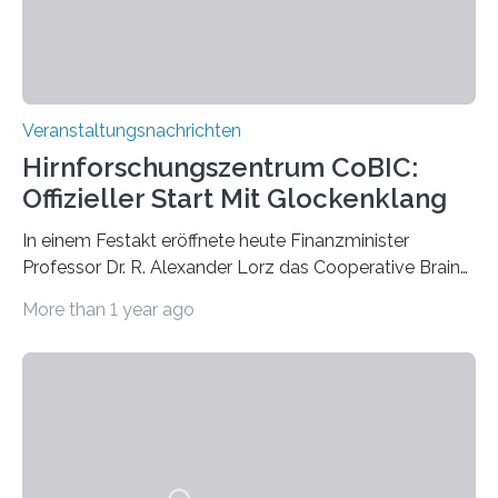
Prof. Dr. Regine Hengge vom…
Veranstaltungsnachrichten
Hirnforschungszentrum CoBIC:
Offizieller Start Mit Glockenklang
In einem Festakt eröffnete heute Finanzminister
Professor Dr. R. Alexander Lorz das Cooperative Brain
Imaging Center (CoBIC) auf dem Campus Niederrad
More than 1 year ago
der Goethe-Universität Frankfurt. Das CoBIC ist eine
Kooperation der Goethe-Universität, des Max-Planck-
Instituts für empirische Ästhetik sowie des Ernst
Strüngmann Instituts. Es bietet den Forschenden
direkten Zugang zu einer Vielzahl hochmoderner
Spitzentechnologien, mit der die Funktionsweise des
Gehirns besser verstanden und innovative Therapien