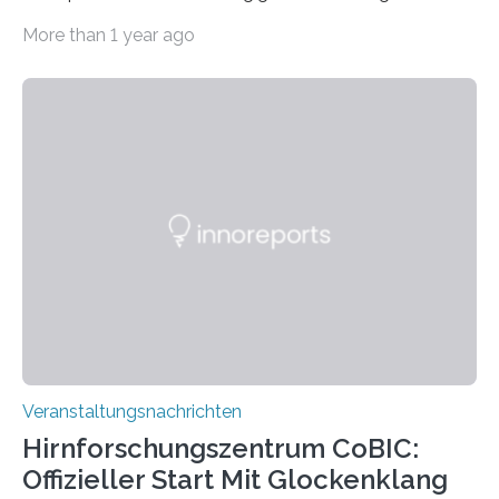
Haus am Kleistpark, Berlin-Schöneberg, die Ausstellung
More than 1 year ago
„Microverse“ mit Arbeiten der Fotografin Kathrin
Linkersdorff eröffnet. Die gezeigten Fotografien sind
Momentaufnahmen, die den Verfallsprozess von
Pflanzen festhalten. Die Künstlerin setzt in den
großformatigen Bildern die Schönheit, das Werden und
Vergehen der Natur künstlerisch wirkungsvoll in Szene.
Künstlerisch-wissenschaftliche Kollaboration im HU-
Labor für Mikrobiologie Für das Projekt „Microverse“ hat
Kathrin Linkersdorff gemeinsam mit der Mikrobiologin
Prof. Dr. Regine Hengge vom…
Veranstaltungsnachrichten
Hirnforschungszentrum CoBIC:
Offizieller Start Mit Glockenklang