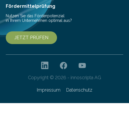
bis 16:00 Uhr, ein virtuelles Partnering Event zum
Fördermittelprüfung
Forschungsprogramm „Datenrekonstruktion…
Nutzen Sie das Förderpotenzial
in Ihrem Unternehmen optimal aus?
JETZT PRÜFEN
Copyright © 2026 - innoscripta AG
Impressum
Datenschutz