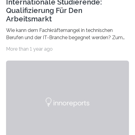
Internationale Studierende:
Qualifizierung Für Den
Arbeitsmarkt
Wie kann dem Fachkräftemangel in technischen
Berufen und der IT-Branche begegnet werden? Zum
Beispiel durch internationale Studierende, die an der
More than 1 year ago
Universität des Saarlandes und der Hochschule für
Technik und Wirtschaft des Saarlandes (htw saar) in
den MINT-Fächern ausgebildet werden und im
Anschluss in den hiesigen Arbeitsmarkt integriert
werden. Damit dies künftig noch besser gelingt, fördert
der Deutsche Akademische Austauschdienst beide
saarländischen Hochschulen im Gemeinschaftsprojekt
„QUAZAR“ mit insgesamt 1,15 Millionen Euro über vier
Jahre. Die Auftaktveranstaltung für das Förderprojekt
findet am…