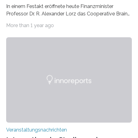
In einem Festakt eröffnete heute Finanzminister
Professor Dr. R. Alexander Lorz das Cooperative Brain
Imaging Center (CoBIC) auf dem Campus Niederrad
More than 1 year ago
der Goethe-Universität Frankfurt. Das CoBIC ist eine
Kooperation der Goethe-Universität, des Max-Planck-
Instituts für empirische Ästhetik sowie des Ernst
Strüngmann Instituts. Es bietet den Forschenden
direkten Zugang zu einer Vielzahl hochmoderner
Spitzentechnologien, mit der die Funktionsweise des
Gehirns besser verstanden und innovative Therapien
für neurologische und psychiatrische Erkrankungen
entwickelt werden können. Die hochmodernen Geräte
sind eingebaut, die Büros sind eingerichtet…
Veranstaltungsnachrichten