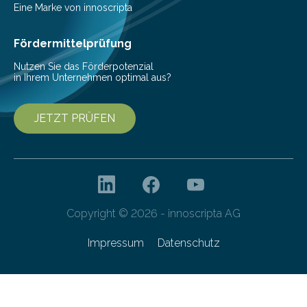
Vorbereitung der Programmausschreibung. Die
Eine Marke von innoscripta
Cyberagentur organisiert am 25. März 2025, von 14:00
bis 16:00 Uhr, ein virtuelles Partnering Event zum
Fördermittelprüfung
Forschungsprogramm „Datenrekonstruktion…
Nutzen Sie das Förderpotenzial
in Ihrem Unternehmen optimal aus?
JETZT PRÜFEN
Copyright © 2026 - innoscripta AG
Impressum
Datenschutz