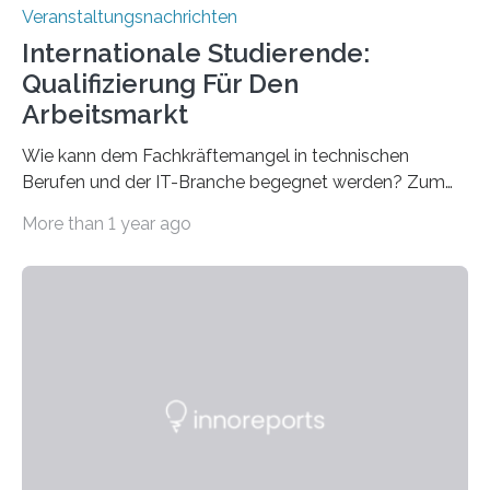
Veranstaltungsnachrichten
Internationale Studierende:
Qualifizierung Für Den
Arbeitsmarkt
Wie kann dem Fachkräftemangel in technischen
Berufen und der IT-Branche begegnet werden? Zum
Beispiel durch internationale Studierende, die an der
More than 1 year ago
Universität des Saarlandes und der Hochschule für
Technik und Wirtschaft des Saarlandes (htw saar) in
den MINT-Fächern ausgebildet werden und im
Anschluss in den hiesigen Arbeitsmarkt integriert
werden. Damit dies künftig noch besser gelingt, fördert
der Deutsche Akademische Austauschdienst beide
saarländischen Hochschulen im Gemeinschaftsprojekt
„QUAZAR“ mit insgesamt 1,15 Millionen Euro über vier
Jahre. Die Auftaktveranstaltung für das Förderprojekt
findet am…