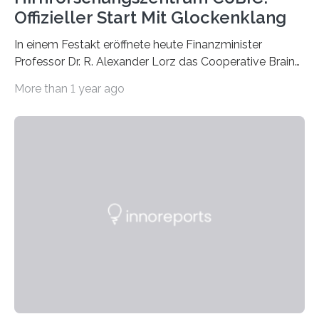
Offizieller Start Mit Glockenklang
In einem Festakt eröffnete heute Finanzminister
Professor Dr. R. Alexander Lorz das Cooperative Brain
Imaging Center (CoBIC) auf dem Campus Niederrad
More than 1 year ago
der Goethe-Universität Frankfurt. Das CoBIC ist eine
Kooperation der Goethe-Universität, des Max-Planck-
Instituts für empirische Ästhetik sowie des Ernst
Strüngmann Instituts. Es bietet den Forschenden
direkten Zugang zu einer Vielzahl hochmoderner
Spitzentechnologien, mit der die Funktionsweise des
Gehirns besser verstanden und innovative Therapien
für neurologische und psychiatrische Erkrankungen
entwickelt werden können. Die hochmodernen Geräte
sind eingebaut, die Büros sind eingerichtet…