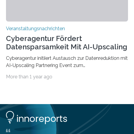
Veranstaltungsnachrichten
Cyberagentur Fördert
Datensparsamkeit Mit AI-Upscaling
Cyberagentur initiiert Austausch zur Datenreduktion mit
AI-Upscaling Partnering Event zum
Forschungsprogramm DDK – Vernetzung für
More than 1 year ago
innovative DatenverarbeitungDie Agentur für
Innovation in der Cybersicherheit GmbH (Cyberagentur)
lädt zum virtuellen Partnering Event des
Forschungsprogramms DDK ein. Im Fokus steht die
Entwicklung von Technologien zur gezielten
Datenreduktion und Rekonstruktion in schwierigen
Kommunikationsumgebungen. Das Event dient der
Vernetzung potenzieller Forschungspartner und der