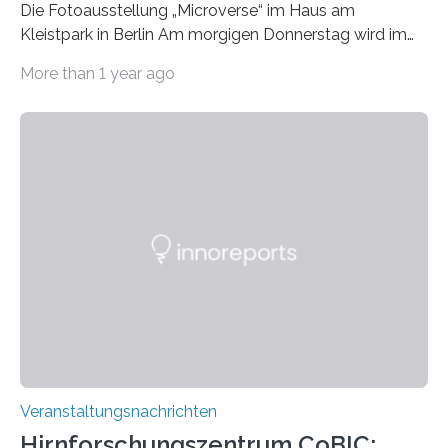
Die Fotoausstellung „Microverse“ im Haus am
Kleistpark in Berlin Am morgigen Donnerstag wird im
Haus am Kleistpark, Berlin-Schöneberg, die Ausstellung
More than 1 year ago
„Microverse“ mit Arbeiten der Fotografin Kathrin
Linkersdorff eröffnet. Die gezeigten Fotografien sind
Momentaufnahmen, die den Verfallsprozess von
Pflanzen festhalten. Die Künstlerin setzt in den
großformatigen Bildern die Schönheit, das Werden und
Vergehen der Natur künstlerisch wirkungsvoll in Szene.
Künstlerisch-wissenschaftliche Kollaboration im HU-
Labor für Mikrobiologie Für das Projekt „Microverse“ hat
Kathrin Linkersdorff gemeinsam mit der Mikrobiologin
Prof. Dr. Regine Hengge vom…
Veranstaltungsnachrichten
Hirnforschungszentrum CoBIC: