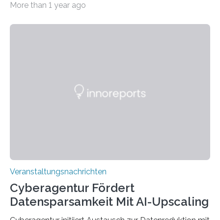
More than 1 year ago
Universität des Saarlandes und der Hochschule für
Technik und Wirtschaft des Saarlandes (htw saar) in
den MINT-Fächern ausgebildet werden und im
Anschluss in den hiesigen Arbeitsmarkt integriert
werden. Damit dies künftig noch besser gelingt, fördert
der Deutsche Akademische Austauschdienst beide
saarländischen Hochschulen im Gemeinschaftsprojekt
„QUAZAR“ mit insgesamt 1,15 Millionen Euro über vier
Jahre. Die Auftaktveranstaltung für das Förderprojekt
findet am…
Veranstaltungsnachrichten
Cyberagentur Fördert
Datensparsamkeit Mit AI-Upscaling