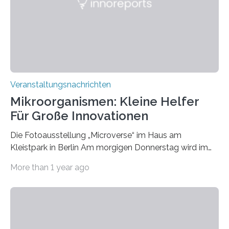
Veranstaltungsnachrichten
Mikroorganismen: Kleine Helfer
Für Große Innovationen
Die Fotoausstellung „Microverse“ im Haus am
Kleistpark in Berlin Am morgigen Donnerstag wird im
Haus am Kleistpark, Berlin-Schöneberg, die Ausstellung
More than 1 year ago
„Microverse“ mit Arbeiten der Fotografin Kathrin
Linkersdorff eröffnet. Die gezeigten Fotografien sind
Momentaufnahmen, die den Verfallsprozess von
Pflanzen festhalten. Die Künstlerin setzt in den
großformatigen Bildern die Schönheit, das Werden und