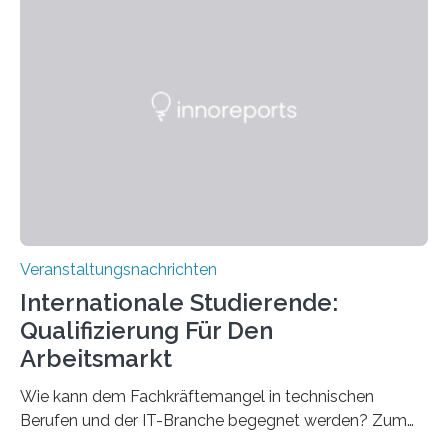
Strüngmann Instituts. Es bietet den Forschenden
direkten Zugang zu einer Vielzahl hochmoderner
Spitzentechnologien, mit der die Funktionsweise des
Gehirns besser verstanden und innovative Therapien
für neurologische und psychiatrische Erkrankungen
entwickelt werden können. Die hochmodernen Geräte
sind eingebaut, die Büros sind eingerichtet…
Veranstaltungsnachrichten
Internationale Studierende:
Qualifizierung Für Den
Arbeitsmarkt
Wie kann dem Fachkräftemangel in technischen
Berufen und der IT-Branche begegnet werden? Zum
Beispiel durch internationale Studierende, die an der