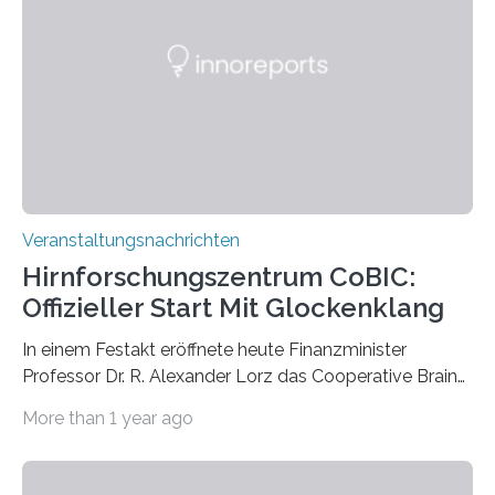
Vergehen der Natur künstlerisch wirkungsvoll in Szene.
Künstlerisch-wissenschaftliche Kollaboration im HU-
Labor für Mikrobiologie Für das Projekt „Microverse“ hat
Kathrin Linkersdorff gemeinsam mit der Mikrobiologin
Prof. Dr. Regine Hengge vom…
Veranstaltungsnachrichten
Hirnforschungszentrum CoBIC:
Offizieller Start Mit Glockenklang
In einem Festakt eröffnete heute Finanzminister
Professor Dr. R. Alexander Lorz das Cooperative Brain
Imaging Center (CoBIC) auf dem Campus Niederrad
More than 1 year ago
der Goethe-Universität Frankfurt. Das CoBIC ist eine
Kooperation der Goethe-Universität, des Max-Planck-
Instituts für empirische Ästhetik sowie des Ernst