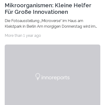
Mikroorganismen: Kleine Helfer
Für Große Innovationen
Die Fotoausstellung „Microverse“ im Haus am
Kleistpark in Berlin Am morgigen Donnerstag wird im
Haus am Kleistpark, Berlin-Schöneberg, die Ausstellung
More than 1 year ago
„Microverse“ mit Arbeiten der Fotografin Kathrin
Linkersdorff eröffnet. Die gezeigten Fotografien sind
Momentaufnahmen, die den Verfallsprozess von
Pflanzen festhalten. Die Künstlerin setzt in den
großformatigen Bildern die Schönheit, das Werden und
Vergehen der Natur künstlerisch wirkungsvoll in Szene.
Künstlerisch-wissenschaftliche Kollaboration im HU-
Labor für Mikrobiologie Für das Projekt „Microverse“ hat
Kathrin Linkersdorff gemeinsam mit der Mikrobiologin
Prof. Dr. Regine Hengge vom…