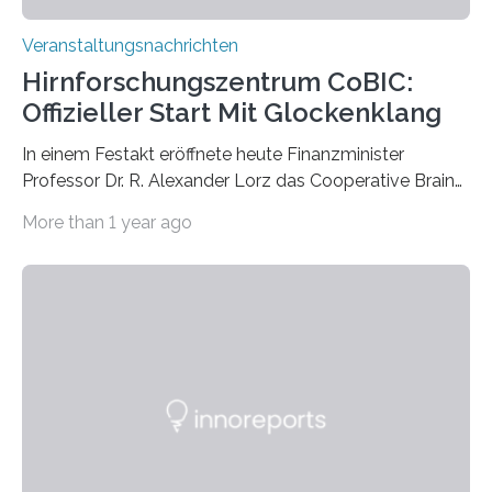
Veranstaltungsnachrichten
Hirnforschungszentrum CoBIC:
Offizieller Start Mit Glockenklang
In einem Festakt eröffnete heute Finanzminister
Professor Dr. R. Alexander Lorz das Cooperative Brain
Imaging Center (CoBIC) auf dem Campus Niederrad
More than 1 year ago
der Goethe-Universität Frankfurt. Das CoBIC ist eine
Kooperation der Goethe-Universität, des Max-Planck-
Instituts für empirische Ästhetik sowie des Ernst
Strüngmann Instituts. Es bietet den Forschenden
direkten Zugang zu einer Vielzahl hochmoderner
Spitzentechnologien, mit der die Funktionsweise des
Gehirns besser verstanden und innovative Therapien
für neurologische und psychiatrische Erkrankungen
entwickelt werden können. Die hochmodernen Geräte
sind eingebaut, die Büros sind eingerichtet…