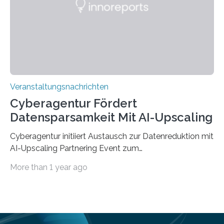
„QUAZAR“ mit insgesamt 1,15 Millionen Euro über vier
Jahre. Die Auftaktveranstaltung für das Förderprojekt
findet am…
Veranstaltungsnachrichten
Cyberagentur Fördert
Datensparsamkeit Mit AI-Upscaling
Cyberagentur initiiert Austausch zur Datenreduktion mit
AI-Upscaling Partnering Event zum
Forschungsprogramm DDK – Vernetzung für
More than 1 year ago
innovative DatenverarbeitungDie Agentur für
Innovation in der Cybersicherheit GmbH (Cyberagentur)
lädt zum virtuellen Partnering Event des
Forschungsprogramms DDK ein. Im Fokus steht die
Entwicklung von Technologien zur gezielten