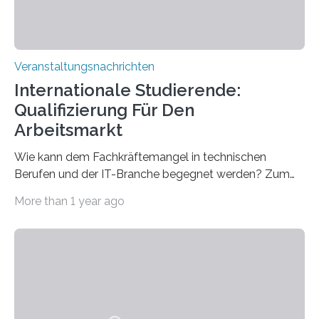
Veranstaltungsnachrichten
Internationale Studierende:
Qualifizierung Für Den
Arbeitsmarkt
Wie kann dem Fachkräftemangel in technischen
Berufen und der IT-Branche begegnet werden? Zum
Beispiel durch internationale Studierende, die an der
More than 1 year ago
Universität des Saarlandes und der Hochschule für
Technik und Wirtschaft des Saarlandes (htw saar) in
den MINT-Fächern ausgebildet werden und im
Anschluss in den hiesigen Arbeitsmarkt integriert
werden. Damit dies künftig noch besser gelingt, fördert
der Deutsche Akademische Austauschdienst beide
saarländischen Hochschulen im Gemeinschaftsprojekt