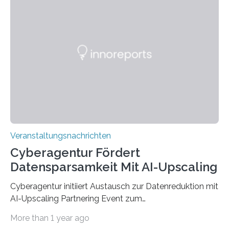
Anschluss in den hiesigen Arbeitsmarkt integriert
werden. Damit dies künftig noch besser gelingt, fördert
der Deutsche Akademische Austauschdienst beide
saarländischen Hochschulen im Gemeinschaftsprojekt
„QUAZAR“ mit insgesamt 1,15 Millionen Euro über vier
Jahre. Die Auftaktveranstaltung für das Förderprojekt
findet am…
Veranstaltungsnachrichten
Cyberagentur Fördert
Datensparsamkeit Mit AI-Upscaling
Cyberagentur initiiert Austausch zur Datenreduktion mit
AI-Upscaling Partnering Event zum
Forschungsprogramm DDK – Vernetzung für
More than 1 year ago
innovative DatenverarbeitungDie Agentur für