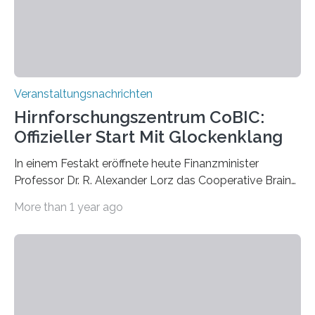
Prof. Dr. Regine Hengge vom…
Veranstaltungsnachrichten
Hirnforschungszentrum CoBIC:
Offizieller Start Mit Glockenklang
In einem Festakt eröffnete heute Finanzminister
Professor Dr. R. Alexander Lorz das Cooperative Brain
Imaging Center (CoBIC) auf dem Campus Niederrad
More than 1 year ago
der Goethe-Universität Frankfurt. Das CoBIC ist eine
Kooperation der Goethe-Universität, des Max-Planck-
Instituts für empirische Ästhetik sowie des Ernst
Strüngmann Instituts. Es bietet den Forschenden
direkten Zugang zu einer Vielzahl hochmoderner
Spitzentechnologien, mit der die Funktionsweise des