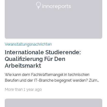
Gehirns besser verstanden und innovative Therapien
für neurologische und psychiatrische Erkrankungen
entwickelt werden können. Die hochmodernen Geräte
sind eingebaut, die Büros sind eingerichtet…
Veranstaltungsnachrichten
Internationale Studierende:
Qualifizierung Für Den
Arbeitsmarkt
Wie kann dem Fachkräftemangel in technischen
Berufen und der IT-Branche begegnet werden? Zum
Beispiel durch internationale Studierende, die an der
More than 1 year ago
Universität des Saarlandes und der Hochschule für
Technik und Wirtschaft des Saarlandes (htw saar) in
den MINT-Fächern ausgebildet werden und im