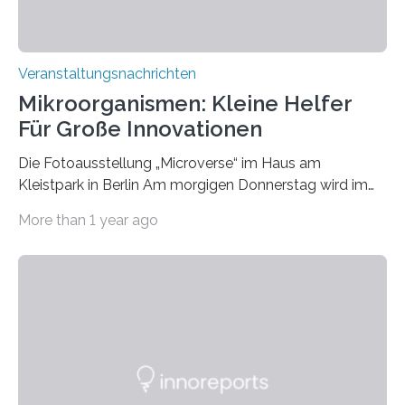
Veranstaltungsnachrichten
Mikroorganismen: Kleine Helfer
Für Große Innovationen
Die Fotoausstellung „Microverse“ im Haus am
Kleistpark in Berlin Am morgigen Donnerstag wird im
Haus am Kleistpark, Berlin-Schöneberg, die Ausstellung
More than 1 year ago
„Microverse“ mit Arbeiten der Fotografin Kathrin
Linkersdorff eröffnet. Die gezeigten Fotografien sind
Momentaufnahmen, die den Verfallsprozess von
Pflanzen festhalten. Die Künstlerin setzt in den
großformatigen Bildern die Schönheit, das Werden und
Vergehen der Natur künstlerisch wirkungsvoll in Szene.
Künstlerisch-wissenschaftliche Kollaboration im HU-
Labor für Mikrobiologie Für das Projekt „Microverse“ hat
Kathrin Linkersdorff gemeinsam mit der Mikrobiologin