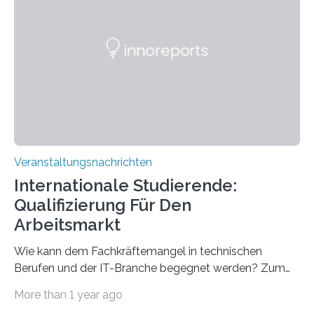
Spitzentechnologien, mit der die Funktionsweise des
Gehirns besser verstanden und innovative Therapien
für neurologische und psychiatrische Erkrankungen
entwickelt werden können. Die hochmodernen Geräte
sind eingebaut, die Büros sind eingerichtet…
Veranstaltungsnachrichten
Internationale Studierende:
Qualifizierung Für Den
Arbeitsmarkt
Wie kann dem Fachkräftemangel in technischen
Berufen und der IT-Branche begegnet werden? Zum
Beispiel durch internationale Studierende, die an der
More than 1 year ago
Universität des Saarlandes und der Hochschule für