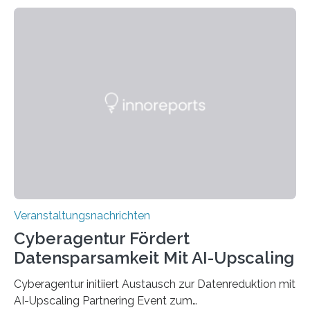
Technik und Wirtschaft des Saarlandes (htw saar) in
den MINT-Fächern ausgebildet werden und im
Anschluss in den hiesigen Arbeitsmarkt integriert
werden. Damit dies künftig noch besser gelingt, fördert
der Deutsche Akademische Austauschdienst beide
saarländischen Hochschulen im Gemeinschaftsprojekt
„QUAZAR“ mit insgesamt 1,15 Millionen Euro über vier
Jahre. Die Auftaktveranstaltung für das Förderprojekt
findet am…
Veranstaltungsnachrichten
Cyberagentur Fördert
Datensparsamkeit Mit AI-Upscaling
Cyberagentur initiiert Austausch zur Datenreduktion mit
AI-Upscaling Partnering Event zum