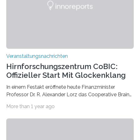
Labor für Mikrobiologie Für das Projekt „Microverse“ hat
Kathrin Linkersdorff gemeinsam mit der Mikrobiologin
Prof. Dr. Regine Hengge vom…
Veranstaltungsnachrichten
Hirnforschungszentrum CoBIC:
Offizieller Start Mit Glockenklang
In einem Festakt eröffnete heute Finanzminister
Professor Dr. R. Alexander Lorz das Cooperative Brain
Imaging Center (CoBIC) auf dem Campus Niederrad
More than 1 year ago
der Goethe-Universität Frankfurt. Das CoBIC ist eine
Kooperation der Goethe-Universität, des Max-Planck-
Instituts für empirische Ästhetik sowie des Ernst
Strüngmann Instituts. Es bietet den Forschenden
direkten Zugang zu einer Vielzahl hochmoderner