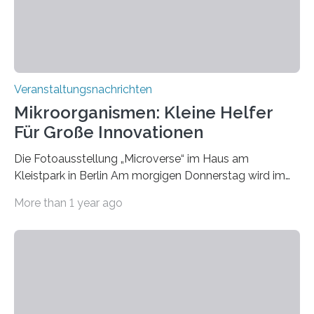
Veranstaltungsnachrichten
Mikroorganismen: Kleine Helfer
Für Große Innovationen
Die Fotoausstellung „Microverse“ im Haus am
Kleistpark in Berlin Am morgigen Donnerstag wird im
Haus am Kleistpark, Berlin-Schöneberg, die Ausstellung
More than 1 year ago
„Microverse“ mit Arbeiten der Fotografin Kathrin
Linkersdorff eröffnet. Die gezeigten Fotografien sind
Momentaufnahmen, die den Verfallsprozess von
Pflanzen festhalten. Die Künstlerin setzt in den
großformatigen Bildern die Schönheit, das Werden und
Vergehen der Natur künstlerisch wirkungsvoll in Szene.
Künstlerisch-wissenschaftliche Kollaboration im HU-