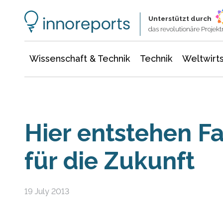
Wissenschaft & Technik
Informationstechnologie
Energie & Elektrotechnik
Unterstützt durch
das revolutionäre Proje
Wissenschaft & Technik
Technik
Weltwirts
Hier entstehen F
für die Zukunft
19 July 2013