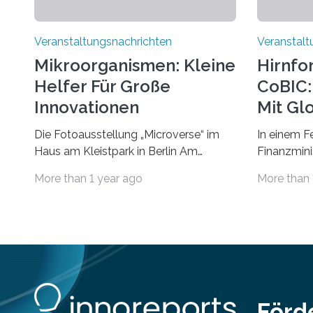
Veranstaltungsnachrichten
Veranstalt
Mikroorganismen: Kleine
Hirnfo
Helfer Für Große
CoBIC: 
Innovationen
Mit Gl
Die Fotoausstellung „Microverse“ im
In einem F
Haus am Kleistpark in Berlin Am
Finanzminis
morgigen Donnerstag wird im Haus am
Alexander 
More than 1 year ago
More than 
Kleistpark, Berlin-Schöneberg, die
Imaging Ce
Ausstellung „Microverse“ mit Arbeiten
Campus Ni
der Fotografin Kathrin Linkersdorff
Universität
eröffnet. Die gezeigten Fotografien sind
eine Koope
Momentaufnahmen, die den
Universität
Verfallsprozess von Pflanzen
für empiri
festhalten. Die Künstlerin setzt in den
Strüngmann
großformatigen Bildern die Schönheit,
Forschende
Förd