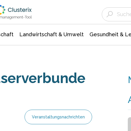
Landwirtschaft & Umwelt
Gesundheit &
Agrar- Forstwissenschaften
Unternehmensmeldungen
Biowissenschafte
Ökologie Umwelt- Naturschutz
ktmanagement-Tool
chaft
Landwirtschaft & Umwelt
Gesundheit & L
aserverbunde
Veranstaltungsnachrichten