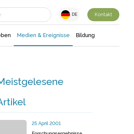
 Leben
Medien & Ereignisse
Interdisziplinäre Forschung
Veranstaltungsnachrichten
n Chemie
Gesellschaftswissenschaften
Kontakt
DE
eben
Medien & Ereignisse
Bildung
Meistgelesene
Artikel
25 April 2001
Forschungsergebnisse