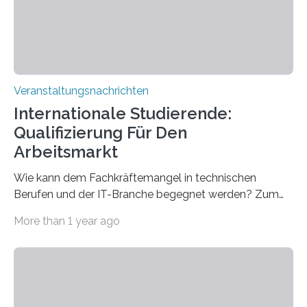
sind eingebaut, die Büros sind eingerichtet…
Veranstaltungsnachrichten
Internationale Studierende:
Qualifizierung Für Den
Arbeitsmarkt
Wie kann dem Fachkräftemangel in technischen
Berufen und der IT-Branche begegnet werden? Zum
Beispiel durch internationale Studierende, die an der
More than 1 year ago
Universität des Saarlandes und der Hochschule für
Technik und Wirtschaft des Saarlandes (htw saar) in
den MINT-Fächern ausgebildet werden und im
Anschluss in den hiesigen Arbeitsmarkt integriert
werden. Damit dies künftig noch besser gelingt, fördert