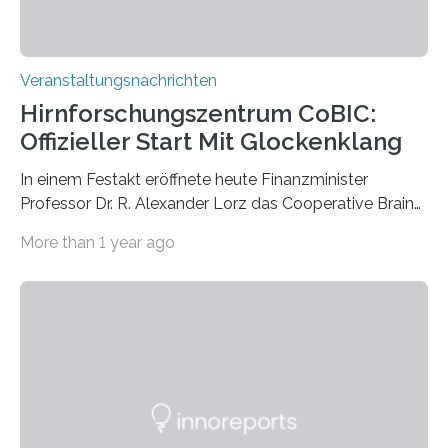
Veranstaltungsnachrichten
Hirnforschungszentrum CoBIC:
Offizieller Start Mit Glockenklang
In einem Festakt eröffnete heute Finanzminister
Professor Dr. R. Alexander Lorz das Cooperative Brain
Imaging Center (CoBIC) auf dem Campus Niederrad
More than 1 year ago
der Goethe-Universität Frankfurt. Das CoBIC ist eine
Kooperation der Goethe-Universität, des Max-Planck-
Instituts für empirische Ästhetik sowie des Ernst
Strüngmann Instituts. Es bietet den Forschenden
direkten Zugang zu einer Vielzahl hochmoderner
Spitzentechnologien, mit der die Funktionsweise des
Gehirns besser verstanden und innovative Therapien
für neurologische und psychiatrische Erkrankungen
entwickelt werden können. Die hochmodernen Geräte