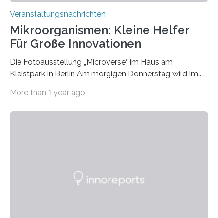
Veranstaltungsnachrichten
Mikroorganismen: Kleine Helfer
Für Große Innovationen
Die Fotoausstellung „Microverse“ im Haus am
Kleistpark in Berlin Am morgigen Donnerstag wird im
Haus am Kleistpark, Berlin-Schöneberg, die Ausstellung
More than 1 year ago
„Microverse“ mit Arbeiten der Fotografin Kathrin
Linkersdorff eröffnet. Die gezeigten Fotografien sind
Momentaufnahmen, die den Verfallsprozess von
Pflanzen festhalten. Die Künstlerin setzt in den
großformatigen Bildern die Schönheit, das Werden und
Vergehen der Natur künstlerisch wirkungsvoll in Szene.
Künstlerisch-wissenschaftliche Kollaboration im HU-
Labor für Mikrobiologie Für das Projekt „Microverse“ hat
Kathrin Linkersdorff gemeinsam mit der Mikrobiologin
Prof. Dr. Regine Hengge vom…