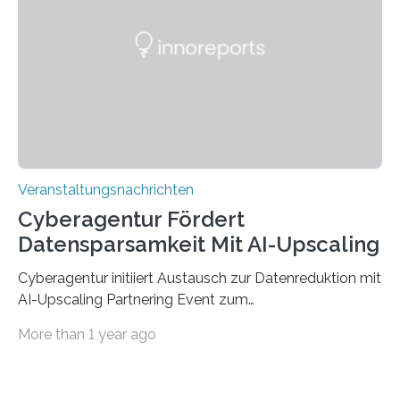
der Deutsche Akademische Austauschdienst beide
saarländischen Hochschulen im Gemeinschaftsprojekt
„QUAZAR“ mit insgesamt 1,15 Millionen Euro über vier
Jahre. Die Auftaktveranstaltung für das Förderprojekt
findet am…
Veranstaltungsnachrichten
Cyberagentur Fördert
Datensparsamkeit Mit AI-Upscaling
Cyberagentur initiiert Austausch zur Datenreduktion mit
AI-Upscaling Partnering Event zum
Forschungsprogramm DDK – Vernetzung für
More than 1 year ago
innovative DatenverarbeitungDie Agentur für
Innovation in der Cybersicherheit GmbH (Cyberagentur)
lädt zum virtuellen Partnering Event des