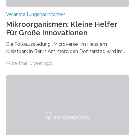
Veranstaltungsnachrichten
Mikroorganismen: Kleine Helfer
Für Große Innovationen
Die Fotoausstellung „Microverse“ im Haus am
Kleistpark in Berlin Am morgigen Donnerstag wird im
Haus am Kleistpark, Berlin-Schöneberg, die Ausstellung
More than 1 year ago
„Microverse“ mit Arbeiten der Fotografin Kathrin
Linkersdorff eröffnet. Die gezeigten Fotografien sind
Momentaufnahmen, die den Verfallsprozess von
Pflanzen festhalten. Die Künstlerin setzt in den
großformatigen Bildern die Schönheit, das Werden und
Vergehen der Natur künstlerisch wirkungsvoll in Szene.
Künstlerisch-wissenschaftliche Kollaboration im HU-
Labor für Mikrobiologie Für das Projekt „Microverse“ hat
Kathrin Linkersdorff gemeinsam mit der Mikrobiologin
Prof. Dr. Regine Hengge vom…