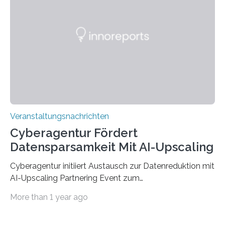
der Deutsche Akademische Austauschdienst beide
saarländischen Hochschulen im Gemeinschaftsprojekt
„QUAZAR“ mit insgesamt 1,15 Millionen Euro über vier
Jahre. Die Auftaktveranstaltung für das Förderprojekt
findet am…
Veranstaltungsnachrichten
Cyberagentur Fördert
Datensparsamkeit Mit AI-Upscaling
Cyberagentur initiiert Austausch zur Datenreduktion mit
AI-Upscaling Partnering Event zum
Forschungsprogramm DDK – Vernetzung für
More than 1 year ago
innovative DatenverarbeitungDie Agentur für
Innovation in der Cybersicherheit GmbH (Cyberagentur)