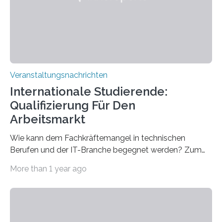
entwickelt werden können. Die hochmodernen Geräte
sind eingebaut, die Büros sind eingerichtet…
Veranstaltungsnachrichten
Internationale Studierende:
Qualifizierung Für Den
Arbeitsmarkt
Wie kann dem Fachkräftemangel in technischen
Berufen und der IT-Branche begegnet werden? Zum
Beispiel durch internationale Studierende, die an der
More than 1 year ago
Universität des Saarlandes und der Hochschule für
Technik und Wirtschaft des Saarlandes (htw saar) in
den MINT-Fächern ausgebildet werden und im
Anschluss in den hiesigen Arbeitsmarkt integriert
werden. Damit dies künftig noch besser gelingt, fördert