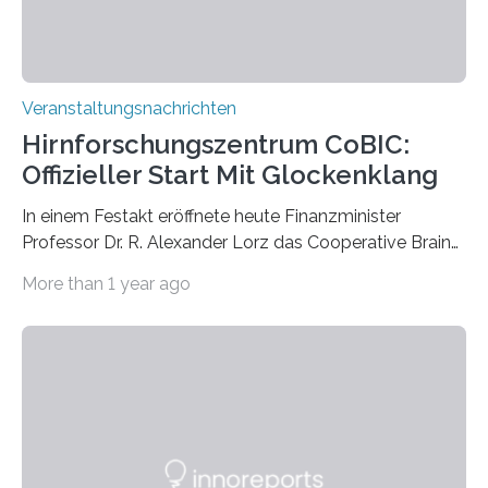
Veranstaltungsnachrichten
Hirnforschungszentrum CoBIC:
Offizieller Start Mit Glockenklang
In einem Festakt eröffnete heute Finanzminister
Professor Dr. R. Alexander Lorz das Cooperative Brain
Imaging Center (CoBIC) auf dem Campus Niederrad
More than 1 year ago
der Goethe-Universität Frankfurt. Das CoBIC ist eine
Kooperation der Goethe-Universität, des Max-Planck-
Instituts für empirische Ästhetik sowie des Ernst
Strüngmann Instituts. Es bietet den Forschenden
direkten Zugang zu einer Vielzahl hochmoderner
Spitzentechnologien, mit der die Funktionsweise des
Gehirns besser verstanden und innovative Therapien
für neurologische und psychiatrische Erkrankungen