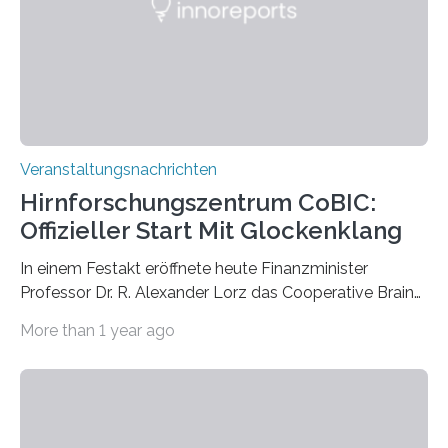
Labor für Mikrobiologie Für das Projekt „Microverse“ hat
Kathrin Linkersdorff gemeinsam mit der Mikrobiologin
Prof. Dr. Regine Hengge vom…
Veranstaltungsnachrichten
Hirnforschungszentrum CoBIC:
Offizieller Start Mit Glockenklang
In einem Festakt eröffnete heute Finanzminister
Professor Dr. R. Alexander Lorz das Cooperative Brain
Imaging Center (CoBIC) auf dem Campus Niederrad
More than 1 year ago
der Goethe-Universität Frankfurt. Das CoBIC ist eine
Kooperation der Goethe-Universität, des Max-Planck-
Instituts für empirische Ästhetik sowie des Ernst
Strüngmann Instituts. Es bietet den Forschenden
direkten Zugang zu einer Vielzahl hochmoderner