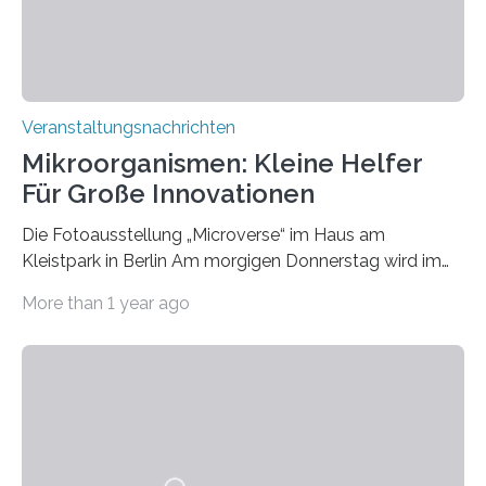
Veranstaltungsnachrichten
Mikroorganismen: Kleine Helfer
Für Große Innovationen
Die Fotoausstellung „Microverse“ im Haus am
Kleistpark in Berlin Am morgigen Donnerstag wird im
Haus am Kleistpark, Berlin-Schöneberg, die Ausstellung
More than 1 year ago
„Microverse“ mit Arbeiten der Fotografin Kathrin
Linkersdorff eröffnet. Die gezeigten Fotografien sind
Momentaufnahmen, die den Verfallsprozess von
Pflanzen festhalten. Die Künstlerin setzt in den
großformatigen Bildern die Schönheit, das Werden und
Vergehen der Natur künstlerisch wirkungsvoll in Szene.
Künstlerisch-wissenschaftliche Kollaboration im HU-