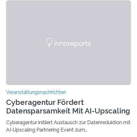
den MINT-Fächern ausgebildet werden und im
Anschluss in den hiesigen Arbeitsmarkt integriert
werden. Damit dies künftig noch besser gelingt, fördert
der Deutsche Akademische Austauschdienst beide
saarländischen Hochschulen im Gemeinschaftsprojekt
„QUAZAR“ mit insgesamt 1,15 Millionen Euro über vier
Jahre. Die Auftaktveranstaltung für das Förderprojekt
findet am…
Veranstaltungsnachrichten
Cyberagentur Fördert
Datensparsamkeit Mit AI-Upscaling
Cyberagentur initiiert Austausch zur Datenreduktion mit
AI-Upscaling Partnering Event zum