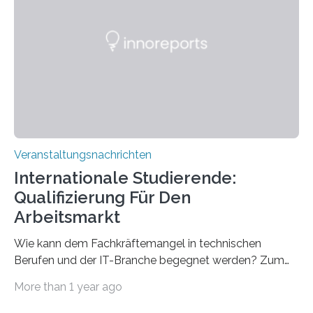
Spitzentechnologien, mit der die Funktionsweise des
Gehirns besser verstanden und innovative Therapien
für neurologische und psychiatrische Erkrankungen
entwickelt werden können. Die hochmodernen Geräte
sind eingebaut, die Büros sind eingerichtet…
Veranstaltungsnachrichten
Internationale Studierende:
Qualifizierung Für Den
Arbeitsmarkt
Wie kann dem Fachkräftemangel in technischen
Berufen und der IT-Branche begegnet werden? Zum
Beispiel durch internationale Studierende, die an der
More than 1 year ago
Universität des Saarlandes und der Hochschule für
Technik und Wirtschaft des Saarlandes (htw saar) in