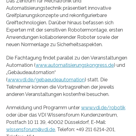
Das Zentrum für Mechatronik und
Automatisierungstechnik präsentiert innovative
Greifplanungskonzepte und rekonfigurierbare
Greiftechnologien. Darüber hinaus befassen sich
Experten mit der sensitiven Robotermontage, ersten
Anwendungen kollaborierender Roboter sowie der
neuen Normenlage zu Sicherheitsaspekten.
Die Fachtagung findet parallel zu den Veranstaltungen
Automation (
www.automatisierungskongress.de
) und
„Gebäudeautomation“
(
www.vdi.de/gebaeudeautomation
) statt. Die
Teilnehmer können die Vortragsreihen der jeweils
anderen Veranstaltungen kostenfrei besuchen.
Anmeldung und Programm unter
www.vdi.de/robotik
oder über das VDI Wissensforum Kundenzentrum,
Postfach 10 11 39, 40002 Düsseldorf, E-Mail:
wissensforum@vdi.de
, Telefon: +49 211 6214-201,