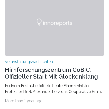
großformatigen Bildern die Schönheit, das Werden und
Vergehen der Natur künstlerisch wirkungsvoll in Szene.
Künstlerisch-wissenschaftliche Kollaboration im HU-
Labor für Mikrobiologie Für das Projekt „Microverse“ hat
Kathrin Linkersdorff gemeinsam mit der Mikrobiologin
Prof. Dr. Regine Hengge vom…
Veranstaltungsnachrichten
Hirnforschungszentrum CoBIC:
Offizieller Start Mit Glockenklang
In einem Festakt eröffnete heute Finanzminister
Professor Dr. R. Alexander Lorz das Cooperative Brain
Imaging Center (CoBIC) auf dem Campus Niederrad
More than 1 year ago
der Goethe-Universität Frankfurt. Das CoBIC ist eine