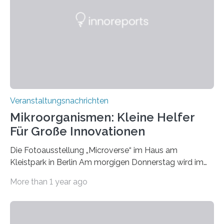
Veranstaltungsnachrichten
Mikroorganismen: Kleine Helfer
Für Große Innovationen
Die Fotoausstellung „Microverse“ im Haus am
Kleistpark in Berlin Am morgigen Donnerstag wird im
Haus am Kleistpark, Berlin-Schöneberg, die Ausstellung
More than 1 year ago
„Microverse“ mit Arbeiten der Fotografin Kathrin
Linkersdorff eröffnet. Die gezeigten Fotografien sind
Momentaufnahmen, die den Verfallsprozess von
Pflanzen festhalten. Die Künstlerin setzt in den