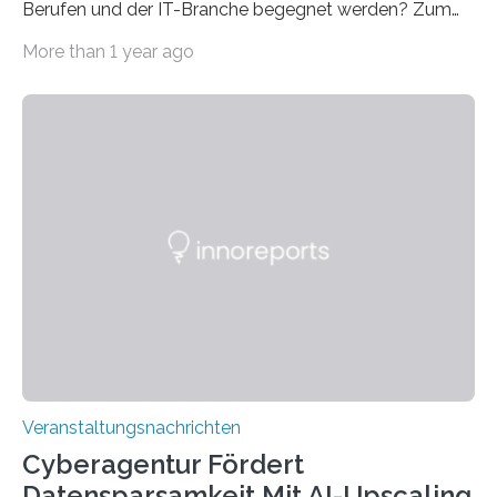
Berufen und der IT-Branche begegnet werden? Zum
Beispiel durch internationale Studierende, die an der
More than 1 year ago
Universität des Saarlandes und der Hochschule für
Technik und Wirtschaft des Saarlandes (htw saar) in
den MINT-Fächern ausgebildet werden und im
Anschluss in den hiesigen Arbeitsmarkt integriert
werden. Damit dies künftig noch besser gelingt, fördert
der Deutsche Akademische Austauschdienst beide
saarländischen Hochschulen im Gemeinschaftsprojekt
„QUAZAR“ mit insgesamt 1,15 Millionen Euro über vier
Jahre. Die Auftaktveranstaltung für das Förderprojekt
findet am…
Veranstaltungsnachrichten
Cyberagentur Fördert
Datensparsamkeit Mit AI-Upscaling