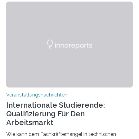
Kooperation der Goethe-Universität, des Max-Planck-
Instituts für empirische Ästhetik sowie des Ernst
Strüngmann Instituts. Es bietet den Forschenden
direkten Zugang zu einer Vielzahl hochmoderner
Spitzentechnologien, mit der die Funktionsweise des
Gehirns besser verstanden und innovative Therapien
für neurologische und psychiatrische Erkrankungen
entwickelt werden können. Die hochmodernen Geräte
sind eingebaut, die Büros sind eingerichtet…
Veranstaltungsnachrichten
Internationale Studierende:
Qualifizierung Für Den
Arbeitsmarkt
Wie kann dem Fachkräftemangel in technischen