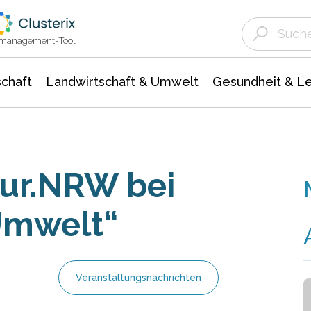
Landwirtschaft & Umwelt
Gesundheit &
Agrar- Forstwissenschaften
Unternehmensmeldungen
Biowissenschafte
Ökologie Umwelt- Naturschutz
ktmanagement-Tool
chaft
Landwirtschaft & Umwelt
Gesundheit & L
tur.NRW bei
Umwelt“
Veranstaltungsnachrichten