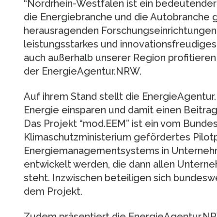
“Nordrhein-Westfalen ist ein bedeutender W
die Energiebranche und die Autobranche g
herausragenden Forschungseinrichtungen h
leistungsstarkes und innovationsfreudig
auch außerhalb unserer Region profitieren
der EnergieAgentur.NRW.
Auf ihrem Stand stellt die EnergieAgentu
Energie einsparen und damit einen Beitrag
Das Projekt “mod.EEM” ist ein vom Bund
Klimaschutzministerium gefördertes Pilotp
Energiemanagementsystems in Unternehme
entwickelt werden, die dann allen Untern
steht. Inzwischen beteiligen sich bundes
dem Projekt.
Zudem präsentiert die EnergieAgentur.NR