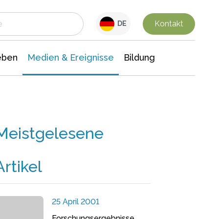
 Leben
Medien & Ereignisse
Interdisziplinäre Forschung
Veranstaltungsnachrichten
n Chemie
Gesellschaftswissenschaften
Kontakt
DE
eben
Medien & Ereignisse
Bildung
Meistgelesene
Artikel
25 April 2001
Forschungsergebnisse