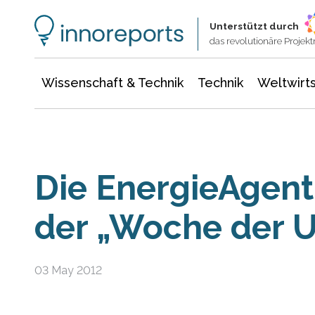
Wissenschaft & Technik
Informationstechnologie
Energie & Elektrotechnik
Unterstützt durch
das revolutionäre Proje
Wissenschaft & Technik
Technik
Weltwirts
Die EnergieAgen
der „Woche der 
03 May 2012