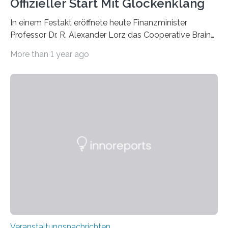
Offizieller Start Mit Glockenklang
In einem Festakt eröffnete heute Finanzminister
Professor Dr. R. Alexander Lorz das Cooperative Brain
Imaging Center (CoBIC) auf dem Campus Niederrad
More than 1 year ago
der Goethe-Universität Frankfurt. Das CoBIC ist eine
Kooperation der Goethe-Universität, des Max-Planck-
Instituts für empirische Ästhetik sowie des Ernst
Strüngmann Instituts. Es bietet den Forschenden
direkten Zugang zu einer Vielzahl hochmoderner
Spitzentechnologien, mit der die Funktionsweise des
Gehirns besser verstanden und innovative Therapien
für neurologische und psychiatrische Erkrankungen
entwickelt werden können. Die hochmodernen Geräte
sind eingebaut, die Büros sind eingerichtet…
Veranstaltungsnachrichten