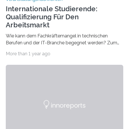
Internationale Studierende:
Qualifizierung Für Den
Arbeitsmarkt
Wie kann dem Fachkräftemangel in technischen
Berufen und der IT-Branche begegnet werden? Zum
Beispiel durch internationale Studierende, die an der
More than 1 year ago
Universität des Saarlandes und der Hochschule für
Technik und Wirtschaft des Saarlandes (htw saar) in
den MINT-Fächern ausgebildet werden und im
Anschluss in den hiesigen Arbeitsmarkt integriert
werden. Damit dies künftig noch besser gelingt, fördert
der Deutsche Akademische Austauschdienst beide
saarländischen Hochschulen im Gemeinschaftsprojekt
„QUAZAR“ mit insgesamt 1,15 Millionen Euro über vier
Jahre. Die Auftaktveranstaltung für das Förderprojekt
findet am…