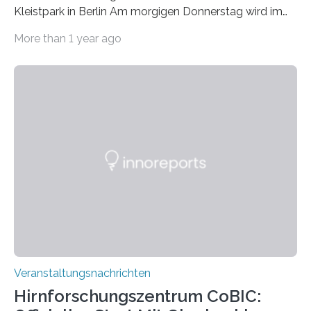
Kleistpark in Berlin Am morgigen Donnerstag wird im
Haus am Kleistpark, Berlin-Schöneberg, die Ausstellung
More than 1 year ago
„Microverse“ mit Arbeiten der Fotografin Kathrin
Linkersdorff eröffnet. Die gezeigten Fotografien sind
Momentaufnahmen, die den Verfallsprozess von
Pflanzen festhalten. Die Künstlerin setzt in den
großformatigen Bildern die Schönheit, das Werden und
Vergehen der Natur künstlerisch wirkungsvoll in Szene.
Künstlerisch-wissenschaftliche Kollaboration im HU-
Labor für Mikrobiologie Für das Projekt „Microverse“ hat
Kathrin Linkersdorff gemeinsam mit der Mikrobiologin
Prof. Dr. Regine Hengge vom…
Veranstaltungsnachrichten
Hirnforschungszentrum CoBIC: