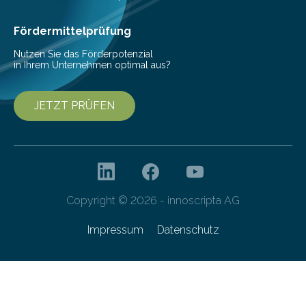
Cyberagentur organisiert am 25. März 2025, von 14:00
bis 16:00 Uhr, ein virtuelles Partnering Event zum
Fördermittelprüfung
Forschungsprogramm „Datenrekonstruktion…
Nutzen Sie das Förderpotenzial
in Ihrem Unternehmen optimal aus?
JETZT PRÜFEN
Copyright © 2026 - innoscripta AG
Impressum
Datenschutz