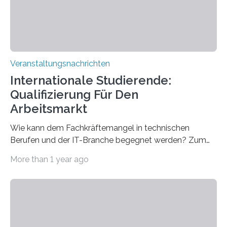
sind eingebaut, die Büros sind eingerichtet…
Veranstaltungsnachrichten
Internationale Studierende:
Qualifizierung Für Den
Arbeitsmarkt
Wie kann dem Fachkräftemangel in technischen
Berufen und der IT-Branche begegnet werden? Zum
Beispiel durch internationale Studierende, die an der
More than 1 year ago
Universität des Saarlandes und der Hochschule für
Technik und Wirtschaft des Saarlandes (htw saar) in
den MINT-Fächern ausgebildet werden und im
Anschluss in den hiesigen Arbeitsmarkt integriert
werden. Damit dies künftig noch besser gelingt, fördert
der Deutsche Akademische Austauschdienst beide