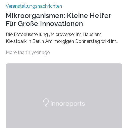
Veranstaltungsnachrichten
Mikroorganismen: Kleine Helfer
Für Große Innovationen
Die Fotoausstellung „Microverse“ im Haus am
Kleistpark in Berlin Am morgigen Donnerstag wird im
Haus am Kleistpark, Berlin-Schöneberg, die Ausstellung
More than 1 year ago
„Microverse“ mit Arbeiten der Fotografin Kathrin
Linkersdorff eröffnet. Die gezeigten Fotografien sind
Momentaufnahmen, die den Verfallsprozess von
Pflanzen festhalten. Die Künstlerin setzt in den
großformatigen Bildern die Schönheit, das Werden und
Vergehen der Natur künstlerisch wirkungsvoll in Szene.
Künstlerisch-wissenschaftliche Kollaboration im HU-
Labor für Mikrobiologie Für das Projekt „Microverse“ hat
Kathrin Linkersdorff gemeinsam mit der Mikrobiologin
Prof. Dr. Regine Hengge vom…