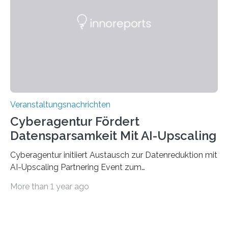
saarländischen Hochschulen im Gemeinschaftsprojekt
„QUAZAR“ mit insgesamt 1,15 Millionen Euro über vier
Jahre. Die Auftaktveranstaltung für das Förderprojekt
findet am…
Veranstaltungsnachrichten
Cyberagentur Fördert
Datensparsamkeit Mit AI-Upscaling
Cyberagentur initiiert Austausch zur Datenreduktion mit
AI-Upscaling Partnering Event zum
Forschungsprogramm DDK – Vernetzung für
More than 1 year ago
innovative DatenverarbeitungDie Agentur für
Innovation in der Cybersicherheit GmbH (Cyberagentur)
lädt zum virtuellen Partnering Event des