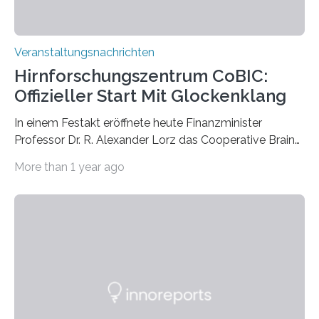
Veranstaltungsnachrichten
Hirnforschungszentrum CoBIC:
Offizieller Start Mit Glockenklang
In einem Festakt eröffnete heute Finanzminister
Professor Dr. R. Alexander Lorz das Cooperative Brain
Imaging Center (CoBIC) auf dem Campus Niederrad
More than 1 year ago
der Goethe-Universität Frankfurt. Das CoBIC ist eine
Kooperation der Goethe-Universität, des Max-Planck-
Instituts für empirische Ästhetik sowie des Ernst
Strüngmann Instituts. Es bietet den Forschenden
direkten Zugang zu einer Vielzahl hochmoderner
Spitzentechnologien, mit der die Funktionsweise des
Gehirns besser verstanden und innovative Therapien
für neurologische und psychiatrische Erkrankungen
entwickelt werden können. Die hochmodernen Geräte