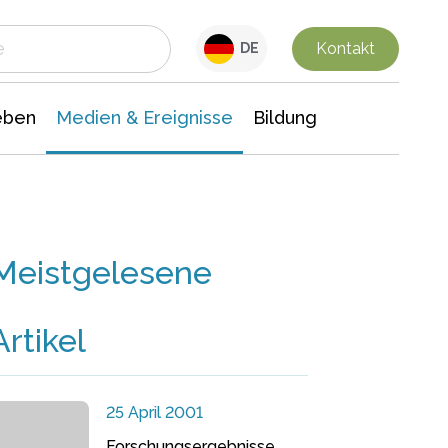
 Leben
Medien & Ereignisse
Interdisziplinäre Forschung
Veranstaltungsnachrichten
n Chemie
Gesellschaftswissenschaften
Kontakt
DE
eben
Medien & Ereignisse
Bildung
Meistgelesene
Artikel
25 April 2001
Forschungsergebnisse