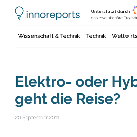
Wissenschaft & Technik
Informationstechnologie
Energie & Elektrotechnik
Unterstützt durch
das revolutionäre Proje
Wissenschaft & Technik
Technik
Weltwirts
Elektro- oder Hy
geht die Reise?
20 September 2011