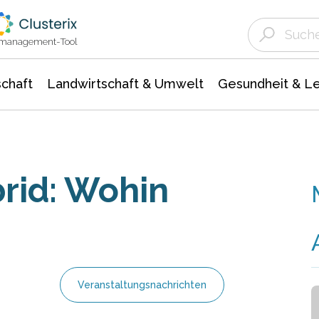
Landwirtschaft & Umwelt
Gesundheit &
Agrar- Forstwissenschaften
Unternehmensmeldungen
Biowissenschafte
Ökologie Umwelt- Naturschutz
ktmanagement-Tool
chaft
Landwirtschaft & Umwelt
Gesundheit & L
brid: Wohin
Veranstaltungsnachrichten