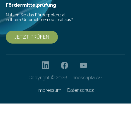
bis 16:00 Uhr, ein virtuelles Partnering Event zum
Fördermittelprüfung
Forschungsprogramm „Datenrekonstruktion…
Nutzen Sie das Förderpotenzial
in Ihrem Unternehmen optimal aus?
JETZT PRÜFEN
Copyright © 2026 - innoscripta AG
Impressum
Datenschutz