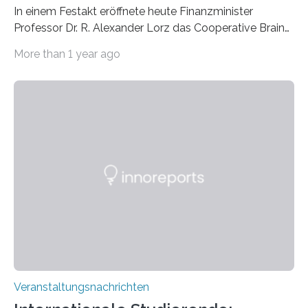
In einem Festakt eröffnete heute Finanzminister
Professor Dr. R. Alexander Lorz das Cooperative Brain
Imaging Center (CoBIC) auf dem Campus Niederrad
More than 1 year ago
der Goethe-Universität Frankfurt. Das CoBIC ist eine
Kooperation der Goethe-Universität, des Max-Planck-
Instituts für empirische Ästhetik sowie des Ernst
Strüngmann Instituts. Es bietet den Forschenden
direkten Zugang zu einer Vielzahl hochmoderner
Spitzentechnologien, mit der die Funktionsweise des
Gehirns besser verstanden und innovative Therapien
für neurologische und psychiatrische Erkrankungen
entwickelt werden können. Die hochmodernen Geräte
sind eingebaut, die Büros sind eingerichtet…
Veranstaltungsnachrichten