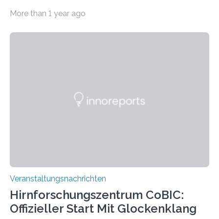
Haus am Kleistpark, Berlin-Schöneberg, die Ausstellung
More than 1 year ago
„Microverse“ mit Arbeiten der Fotografin Kathrin
Linkersdorff eröffnet. Die gezeigten Fotografien sind
Momentaufnahmen, die den Verfallsprozess von
Pflanzen festhalten. Die Künstlerin setzt in den
großformatigen Bildern die Schönheit, das Werden und
Vergehen der Natur künstlerisch wirkungsvoll in Szene.
Künstlerisch-wissenschaftliche Kollaboration im HU-
Labor für Mikrobiologie Für das Projekt „Microverse“ hat
Kathrin Linkersdorff gemeinsam mit der Mikrobiologin
Prof. Dr. Regine Hengge vom…
Veranstaltungsnachrichten
Hirnforschungszentrum CoBIC:
Offizieller Start Mit Glockenklang