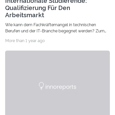
Internationale Studierende:
Qualifizierung Für Den
Arbeitsmarkt
Wie kann dem Fachkräftemangel in technischen
Berufen und der IT-Branche begegnet werden? Zum
Beispiel durch internationale Studierende, die an der
More than 1 year ago
Universität des Saarlandes und der Hochschule für
Technik und Wirtschaft des Saarlandes (htw saar) in
den MINT-Fächern ausgebildet werden und im
Anschluss in den hiesigen Arbeitsmarkt integriert
werden. Damit dies künftig noch besser gelingt, fördert
der Deutsche Akademische Austauschdienst beide
saarländischen Hochschulen im Gemeinschaftsprojekt
„QUAZAR“ mit insgesamt 1,15 Millionen Euro über vier
Jahre. Die Auftaktveranstaltung für das Förderprojekt
findet am…