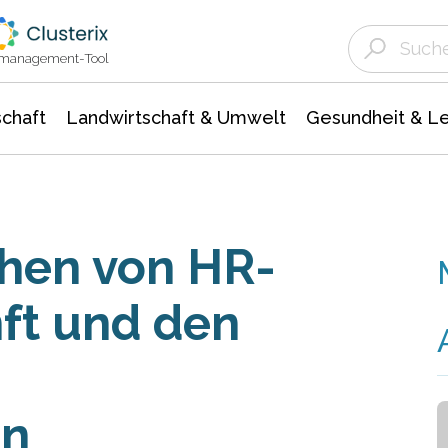
Landwirtschaft & Umwelt
Gesundheit &
Agrar- Forstwissenschaften
Unternehmensmeldungen
Biowissenschafte
Ökologie Umwelt- Naturschutz
ktmanagement-Tool
chaft
Landwirtschaft & Umwelt
Gesundheit & L
chen von HR-
ft und den
en