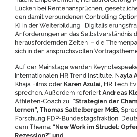
Lücken bei Rentenansprüchen, gesetzlic
den damit verbundenen Controlling Optio
KI in der Weiterbildung; Digitalisierungsf
Anforderungen an das Selbstverständnis de
herausfordernden Zeiten – die Themenpalet
sich in den anspruchsvollen Vortragstheme
Auf der Mainstage werden Keynotespeak
internationalen HR Trend Institute, N
ayla A
Khaja Films oder
Karen Azulai
,
HR Tech Eva
sprechen. Außerdem referiert
Andreas Kl
Athleten-Coach zu
“
Strategien der Cham
lernen”, Thomas Sattelberger MdB,
Sprec
Forschung FDP-Bundestagsfraktion, Deut
dem Thema:
“New Work im Strudel: Opfer
Rezession?” und