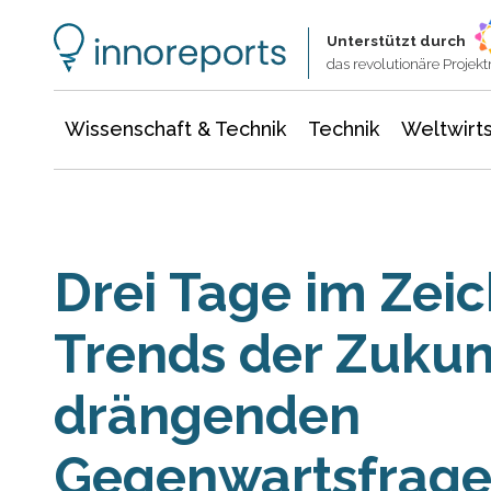
Wissenschaft & Technik
Informationstechnologie
Energie & Elektrotechnik
Unterstützt durch
das revolutionäre Proje
Wissenschaft & Technik
Technik
Weltwirts
Drei Tage im Zei
Trends der Zukun
drängenden
Gegenwartsfrag