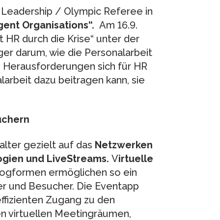
 Leadership / Olympic Referee in
igent Organisations
“.
Am 16.9.
 HR durch die Krise“ unter der
er darum, wie die Personalarbeit
e Herausforderungen sich für HR
larbeit dazu beitragen kann, sie
uchern
alter gezielt auf das
Netzwerken
ogien und LiveStreams
.
V
irtuelle
logformen ermöglichen so ein
ler und Besucher. Die Eventapp
ffizienten Zugang zu den
n virtuellen Meetingräumen,