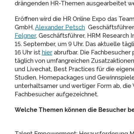
drängenden HR-Themen ausgearbeitet we
Eröffnen wird die HR Online Expo das Te
GmbH,
Alexander Petsch
Geschäftsführer
Felgner
, Geschäftsführer, HRM Research I
15. September, um 9 Uhr. Das aktuelle täg
16 Uhr ist
hier
abrufbar. Die Fachbesucher p
täglich von umfangreichen Zusatzaktionen
und Livechat, Best Practices für die eige
Studien. Homepackages und Gewinnspiele 
unterhaltsamer und wertiger Form ab, die 
Fachbesucher aufgezeichnet.
Welche Themen können die Besucher bei
Talent Empowerment; Herausforderung M