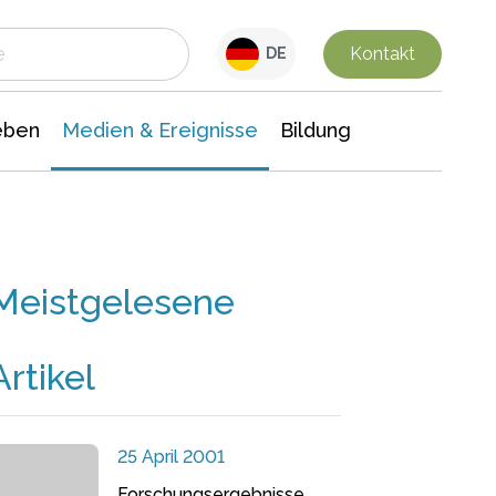
 Leben
Medien & Ereignisse
Interdisziplinäre Forschung
Veranstaltungsnachrichten
n Chemie
Gesellschaftswissenschaften
Kontakt
DE
eben
Medien & Ereignisse
Bildung
Meistgelesene
Artikel
25 April 2001
Forschungsergebnisse