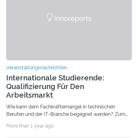
Spitzentechnologien, mit der die Funktionsweise des
Gehirns besser verstanden und innovative Therapien
für neurologische und psychiatrische Erkrankungen
entwickelt werden können. Die hochmodernen Geräte
sind eingebaut, die Büros sind eingerichtet…
Veranstaltungsnachrichten
Internationale Studierende:
Qualifizierung Für Den
Arbeitsmarkt
Wie kann dem Fachkräftemangel in technischen
Berufen und der IT-Branche begegnet werden? Zum
Beispiel durch internationale Studierende, die an der
More than 1 year ago
Universität des Saarlandes und der Hochschule für
Technik und Wirtschaft des Saarlandes (htw saar) in