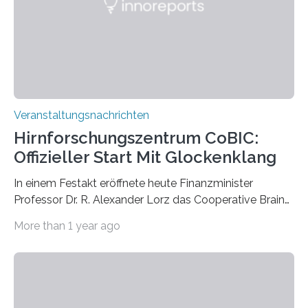
Labor für Mikrobiologie Für das Projekt „Microverse“ hat
Kathrin Linkersdorff gemeinsam mit der Mikrobiologin
Prof. Dr. Regine Hengge vom…
Veranstaltungsnachrichten
Hirnforschungszentrum CoBIC:
Offizieller Start Mit Glockenklang
In einem Festakt eröffnete heute Finanzminister
Professor Dr. R. Alexander Lorz das Cooperative Brain
Imaging Center (CoBIC) auf dem Campus Niederrad
More than 1 year ago
der Goethe-Universität Frankfurt. Das CoBIC ist eine
Kooperation der Goethe-Universität, des Max-Planck-
Instituts für empirische Ästhetik sowie des Ernst
Strüngmann Instituts. Es bietet den Forschenden
direkten Zugang zu einer Vielzahl hochmoderner