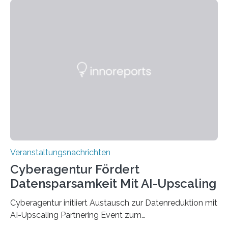
den MINT-Fächern ausgebildet werden und im
Anschluss in den hiesigen Arbeitsmarkt integriert
werden. Damit dies künftig noch besser gelingt, fördert
der Deutsche Akademische Austauschdienst beide
saarländischen Hochschulen im Gemeinschaftsprojekt
„QUAZAR“ mit insgesamt 1,15 Millionen Euro über vier
Jahre. Die Auftaktveranstaltung für das Förderprojekt
findet am…
Veranstaltungsnachrichten
Cyberagentur Fördert
Datensparsamkeit Mit AI-Upscaling
Cyberagentur initiiert Austausch zur Datenreduktion mit
AI-Upscaling Partnering Event zum
Forschungsprogramm DDK – Vernetzung für