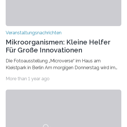
Veranstaltungsnachrichten
Mikroorganismen: Kleine Helfer
Für Große Innovationen
Die Fotoausstellung „Microverse“ im Haus am
Kleistpark in Berlin Am morgigen Donnerstag wird im
Haus am Kleistpark, Berlin-Schöneberg, die Ausstellung
More than 1 year ago
„Microverse“ mit Arbeiten der Fotografin Kathrin
Linkersdorff eröffnet. Die gezeigten Fotografien sind
Momentaufnahmen, die den Verfallsprozess von
Pflanzen festhalten. Die Künstlerin setzt in den
großformatigen Bildern die Schönheit, das Werden und
Vergehen der Natur künstlerisch wirkungsvoll in Szene.
Künstlerisch-wissenschaftliche Kollaboration im HU-