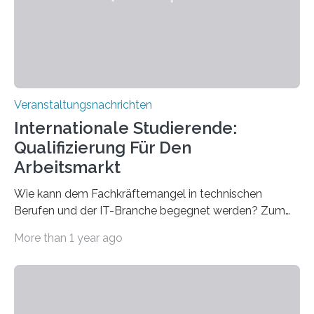
entwickelt werden können. Die hochmodernen Geräte
sind eingebaut, die Büros sind eingerichtet…
Veranstaltungsnachrichten
Internationale Studierende:
Qualifizierung Für Den
Arbeitsmarkt
Wie kann dem Fachkräftemangel in technischen
Berufen und der IT-Branche begegnet werden? Zum
Beispiel durch internationale Studierende, die an der
More than 1 year ago
Universität des Saarlandes und der Hochschule für
Technik und Wirtschaft des Saarlandes (htw saar) in
den MINT-Fächern ausgebildet werden und im
Anschluss in den hiesigen Arbeitsmarkt integriert
werden. Damit dies künftig noch besser gelingt, fördert