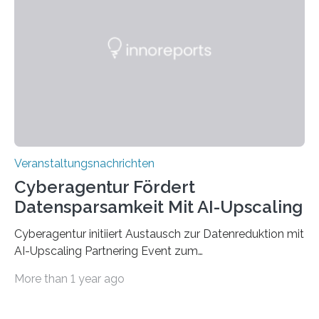
der Deutsche Akademische Austauschdienst beide
saarländischen Hochschulen im Gemeinschaftsprojekt
„QUAZAR“ mit insgesamt 1,15 Millionen Euro über vier
Jahre. Die Auftaktveranstaltung für das Förderprojekt
findet am…
Veranstaltungsnachrichten
Cyberagentur Fördert
Datensparsamkeit Mit AI-Upscaling
Cyberagentur initiiert Austausch zur Datenreduktion mit
AI-Upscaling Partnering Event zum
Forschungsprogramm DDK – Vernetzung für
More than 1 year ago
innovative DatenverarbeitungDie Agentur für
Innovation in der Cybersicherheit GmbH (Cyberagentur)