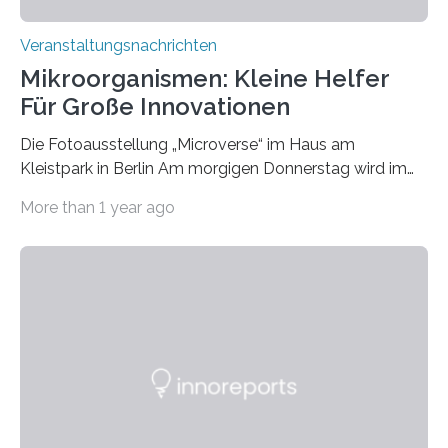
Veranstaltungsnachrichten
Mikroorganismen: Kleine Helfer
Für Große Innovationen
Die Fotoausstellung „Microverse“ im Haus am
Kleistpark in Berlin Am morgigen Donnerstag wird im
Haus am Kleistpark, Berlin-Schöneberg, die Ausstellung
More than 1 year ago
„Microverse“ mit Arbeiten der Fotografin Kathrin
Linkersdorff eröffnet. Die gezeigten Fotografien sind
Momentaufnahmen, die den Verfallsprozess von
Pflanzen festhalten. Die Künstlerin setzt in den
großformatigen Bildern die Schönheit, das Werden und
Vergehen der Natur künstlerisch wirkungsvoll in Szene.
Künstlerisch-wissenschaftliche Kollaboration im HU-
Labor für Mikrobiologie Für das Projekt „Microverse“ hat
Kathrin Linkersdorff gemeinsam mit der Mikrobiologin
Prof. Dr. Regine Hengge vom…