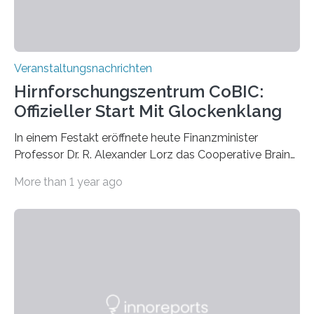
Veranstaltungsnachrichten
Hirnforschungszentrum CoBIC:
Offizieller Start Mit Glockenklang
In einem Festakt eröffnete heute Finanzminister
Professor Dr. R. Alexander Lorz das Cooperative Brain
Imaging Center (CoBIC) auf dem Campus Niederrad
More than 1 year ago
der Goethe-Universität Frankfurt. Das CoBIC ist eine
Kooperation der Goethe-Universität, des Max-Planck-
Instituts für empirische Ästhetik sowie des Ernst
Strüngmann Instituts. Es bietet den Forschenden
direkten Zugang zu einer Vielzahl hochmoderner
Spitzentechnologien, mit der die Funktionsweise des
Gehirns besser verstanden und innovative Therapien
für neurologische und psychiatrische Erkrankungen