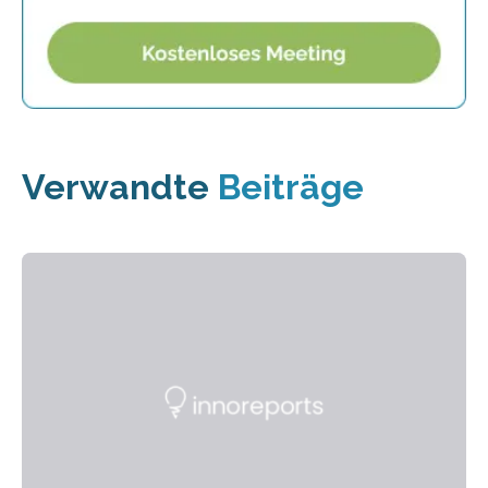
Verwandte
Beiträge