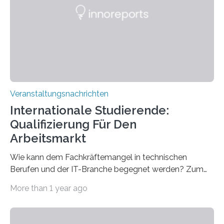
Gehirns besser verstanden und innovative Therapien
für neurologische und psychiatrische Erkrankungen
entwickelt werden können. Die hochmodernen Geräte
sind eingebaut, die Büros sind eingerichtet…
Veranstaltungsnachrichten
Internationale Studierende:
Qualifizierung Für Den
Arbeitsmarkt
Wie kann dem Fachkräftemangel in technischen
Berufen und der IT-Branche begegnet werden? Zum
Beispiel durch internationale Studierende, die an der
More than 1 year ago
Universität des Saarlandes und der Hochschule für
Technik und Wirtschaft des Saarlandes (htw saar) in
den MINT-Fächern ausgebildet werden und im