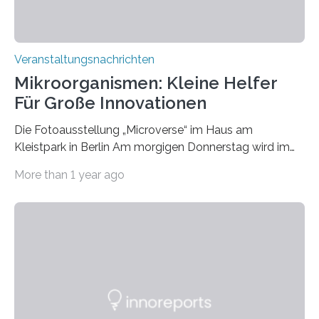
Veranstaltungsnachrichten
Mikroorganismen: Kleine Helfer
Für Große Innovationen
Die Fotoausstellung „Microverse“ im Haus am
Kleistpark in Berlin Am morgigen Donnerstag wird im
Haus am Kleistpark, Berlin-Schöneberg, die Ausstellung
More than 1 year ago
„Microverse“ mit Arbeiten der Fotografin Kathrin
Linkersdorff eröffnet. Die gezeigten Fotografien sind
Momentaufnahmen, die den Verfallsprozess von
Pflanzen festhalten. Die Künstlerin setzt in den
großformatigen Bildern die Schönheit, das Werden und
Vergehen der Natur künstlerisch wirkungsvoll in Szene.
Künstlerisch-wissenschaftliche Kollaboration im HU-
Labor für Mikrobiologie Für das Projekt „Microverse“ hat
Kathrin Linkersdorff gemeinsam mit der Mikrobiologin