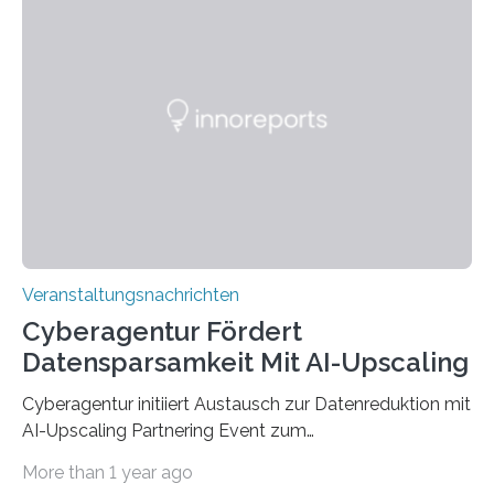
Anschluss in den hiesigen Arbeitsmarkt integriert
werden. Damit dies künftig noch besser gelingt, fördert
der Deutsche Akademische Austauschdienst beide
saarländischen Hochschulen im Gemeinschaftsprojekt
„QUAZAR“ mit insgesamt 1,15 Millionen Euro über vier
Jahre. Die Auftaktveranstaltung für das Förderprojekt
findet am…
Veranstaltungsnachrichten
Cyberagentur Fördert
Datensparsamkeit Mit AI-Upscaling
Cyberagentur initiiert Austausch zur Datenreduktion mit
AI-Upscaling Partnering Event zum
Forschungsprogramm DDK – Vernetzung für
More than 1 year ago
innovative DatenverarbeitungDie Agentur für