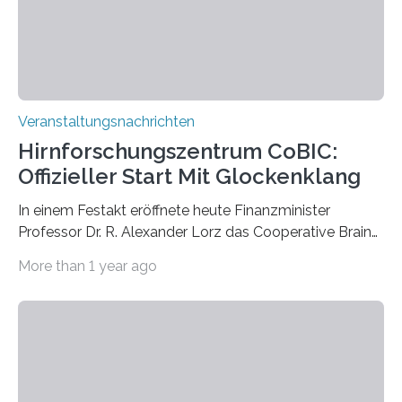
Prof. Dr. Regine Hengge vom…
Veranstaltungsnachrichten
Hirnforschungszentrum CoBIC:
Offizieller Start Mit Glockenklang
In einem Festakt eröffnete heute Finanzminister
Professor Dr. R. Alexander Lorz das Cooperative Brain
Imaging Center (CoBIC) auf dem Campus Niederrad
More than 1 year ago
der Goethe-Universität Frankfurt. Das CoBIC ist eine
Kooperation der Goethe-Universität, des Max-Planck-
Instituts für empirische Ästhetik sowie des Ernst
Strüngmann Instituts. Es bietet den Forschenden
direkten Zugang zu einer Vielzahl hochmoderner
Spitzentechnologien, mit der die Funktionsweise des