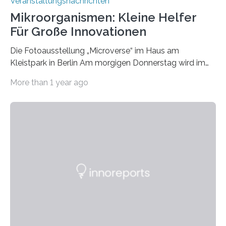
Veranstaltungsnachrichten
Mikroorganismen: Kleine Helfer
Für Große Innovationen
Die Fotoausstellung „Microverse“ im Haus am
Kleistpark in Berlin Am morgigen Donnerstag wird im
Haus am Kleistpark, Berlin-Schöneberg, die Ausstellung
More than 1 year ago
„Microverse“ mit Arbeiten der Fotografin Kathrin
Linkersdorff eröffnet. Die gezeigten Fotografien sind
Momentaufnahmen, die den Verfallsprozess von
Pflanzen festhalten. Die Künstlerin setzt in den
großformatigen Bildern die Schönheit, das Werden und
Vergehen der Natur künstlerisch wirkungsvoll in Szene.
Künstlerisch-wissenschaftliche Kollaboration im HU-
Labor für Mikrobiologie Für das Projekt „Microverse“ hat
Kathrin Linkersdorff gemeinsam mit der Mikrobiologin
Prof. Dr. Regine Hengge vom…