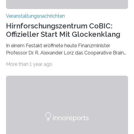
Veranstaltungsnachrichten
Hirnforschungszentrum CoBIC:
Offizieller Start Mit Glockenklang
In einem Festakt eröffnete heute Finanzminister
Professor Dr. R. Alexander Lorz das Cooperative Brain
Imaging Center (CoBIC) auf dem Campus Niederrad
More than 1 year ago
der Goethe-Universität Frankfurt. Das CoBIC ist eine
Kooperation der Goethe-Universität, des Max-Planck-
Instituts für empirische Ästhetik sowie des Ernst
Strüngmann Instituts. Es bietet den Forschenden
direkten Zugang zu einer Vielzahl hochmoderner
Spitzentechnologien, mit der die Funktionsweise des
Gehirns besser verstanden und innovative Therapien
für neurologische und psychiatrische Erkrankungen
entwickelt werden können. Die hochmodernen Geräte
sind eingebaut, die Büros sind eingerichtet…