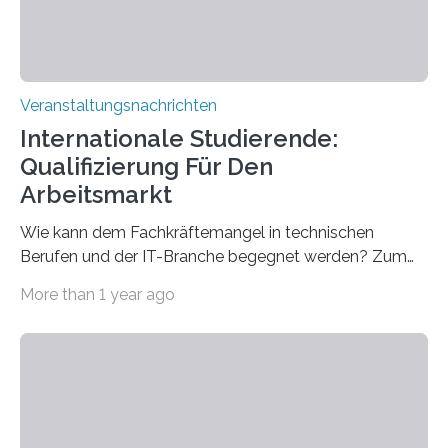
Veranstaltungsnachrichten
Internationale Studierende:
Qualifizierung Für Den
Arbeitsmarkt
Wie kann dem Fachkräftemangel in technischen
Berufen und der IT-Branche begegnet werden? Zum
Beispiel durch internationale Studierende, die an der
More than 1 year ago
Universität des Saarlandes und der Hochschule für
Technik und Wirtschaft des Saarlandes (htw saar) in
den MINT-Fächern ausgebildet werden und im
Anschluss in den hiesigen Arbeitsmarkt integriert
werden. Damit dies künftig noch besser gelingt, fördert
der Deutsche Akademische Austauschdienst beide