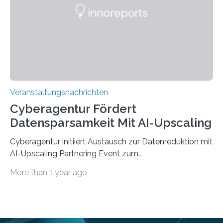
saarländischen Hochschulen im Gemeinschaftsprojekt
„QUAZAR“ mit insgesamt 1,15 Millionen Euro über vier
Jahre. Die Auftaktveranstaltung für das Förderprojekt
findet am…
Veranstaltungsnachrichten
Cyberagentur Fördert
Datensparsamkeit Mit AI-Upscaling
Cyberagentur initiiert Austausch zur Datenreduktion mit
AI-Upscaling Partnering Event zum
Forschungsprogramm DDK – Vernetzung für
More than 1 year ago
innovative DatenverarbeitungDie Agentur für
Innovation in der Cybersicherheit GmbH (Cyberagentur)
lädt zum virtuellen Partnering Event des
Forschungsprogramms DDK ein. Im Fokus steht die