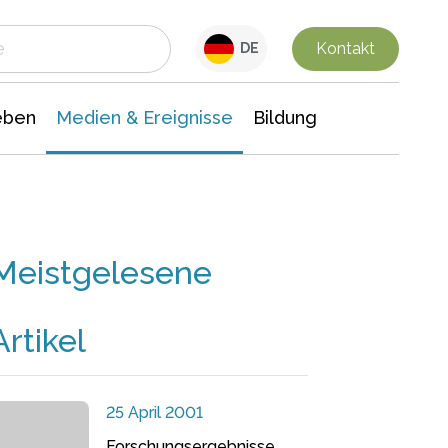
 Leben
Medien & Ereignisse
Interdisziplinäre Forschung
Veranstaltungsnachrichten
n Chemie
Gesellschaftswissenschaften
Kontakt
DE
eben
Medien & Ereignisse
Bildung
Meistgelesene
Artikel
25 April 2001
Forschungsergebnisse