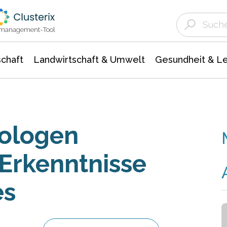
Landwirtschaft & Umwelt
Gesundheit &
Agrar- Forstwissenschaften
Unternehmensmeldungen
Biowissenschafte
Ökologie Umwelt- Naturschutz
ktmanagement-Tool
chaft
Landwirtschaft & Umwelt
Gesundheit & L
ologen
 Erkenntnisse
es