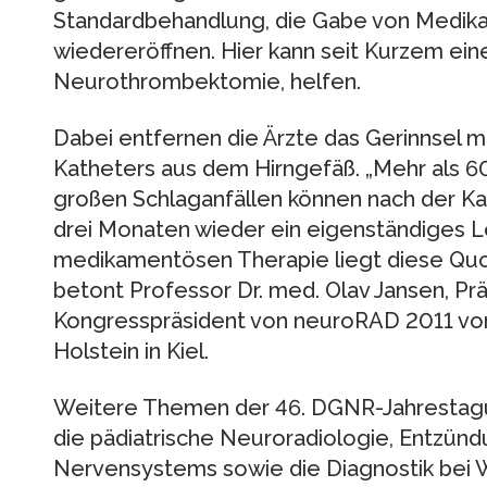
Standardbehandlung, die Gabe von Medik
wiedereröffnen. Hier kann seit Kurzem ei
Neurothrombektomie, helfen.
Dabei entfernen die Ärzte das Gerinnsel m
Katheters aus dem Hirngefäß. „Mehr als 6
großen Schlaganfällen können nach der K
drei Monaten wieder ein eigenständiges L
medikamentösen Therapie liegt diese Quot
betont Professor Dr. med. Olav Jansen, P
Kongresspräsident von neuroRAD 2011 vom
Holstein in Kiel.
Weitere Themen der 46. DGNR-Jahrestagun
die pädiatrische Neuroradiologie, Entzün
Nervensystems sowie die Diagnostik bei 