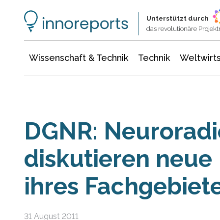
Wissenschaft & Technik
Informationstechnologie
Energie & Elektrotechnik
Unterstützt durch
das revolutionäre Proje
Wissenschaft & Technik
Technik
Weltwirts
DGNR: Neuroradi
diskutieren neue
ihres Fachgebiet
31 August 2011