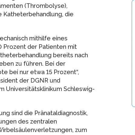
amenten (Thrombolyse),
ne Katheterbehandlung, die
echanisch mithilfe eines
0 Prozent der Patienten mit
atheterbehandlung bereits nach
eben zu führen. Bei der
e bei nur etwa 15 Prozent“,
räsident der DGNR und
 Universitätsklinikum Schleswig-
g sind die Pränataldiagnostik,
dungen des zentralen
Wirbelsäulenverletzungen, zum