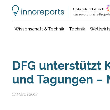
Wissenschaft & Technik
Informationstechnologie
Energie & Elektrotechnik
Unterstützt durch
das revolutionäre Proje
Wissenschaft & Technik
Technik
Weltwirts
DFG unterstützt 
und Tagungen – 
17 March 2017