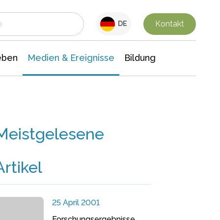
 Leben
Medien & Ereignisse
Interdisziplinäre Forschung
Veranstaltungsnachrichten
n Chemie
Gesellschaftswissenschaften
Kontakt
DE
eben
Medien & Ereignisse
Bildung
Meistgelesene
Artikel
25 April 2001
Forschungsergebnisse