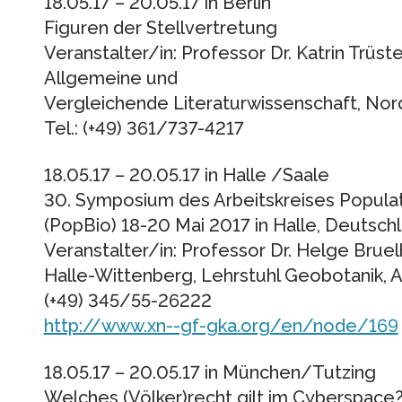
18.05.17 – 20.05.17 in Berlin
Figuren der Stellvertretung
Veranstalter/in: Professor Dr. Katrin Trüste
Allgemeine und
Vergleichende Literaturwissenschaft, Nord
Tel.: (+49) 361/737-4217
18.05.17 – 20.05.17 in Halle /Saale
30. Symposium des Arbeitskreises Populat
(PopBio) 18-20 Mai 2017 in Halle, Deutsch
Veranstalter/in: Professor Dr. Helge Bruel
Halle-Wittenberg, Lehrstuhl Geobotanik, Am
(+49) 345/55-26222
http://www.xn--gf-gka.org/en/node/169
18.05.17 – 20.05.17 in München/Tutzing
Welches (Völker)recht gilt im Cyberspace