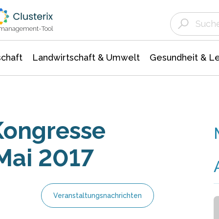
Landwirtschaft & Umwelt
Gesundheit &
Agrar- Forstwissenschaften
Unternehmensmeldungen
Biowissenschafte
Ökologie Umwelt- Naturschutz
ktmanagement-Tool
chaft
Landwirtschaft & Umwelt
Gesundheit & L
Kongresse
Mai 2017
Veranstaltungsnachrichten