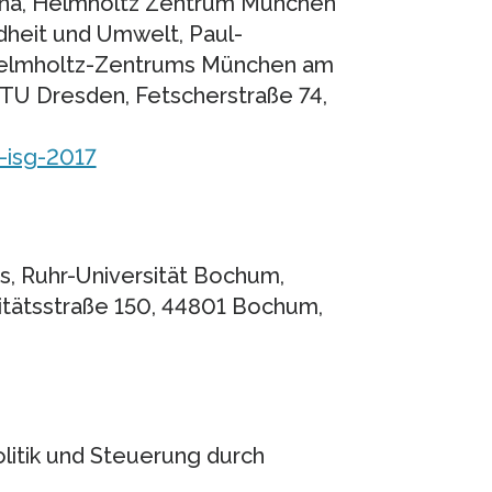
mena, Helmholtz Zentrum München
heit und Umwelt, Paul-
 Helmholtz-Zentrums München am
r TU Dresden, Fetscherstraße 74,
-isg-2017
us, Ruhr-Universität Bochum,
sitätsstraße 150, 44801 Bochum,
olitik und Steuerung durch