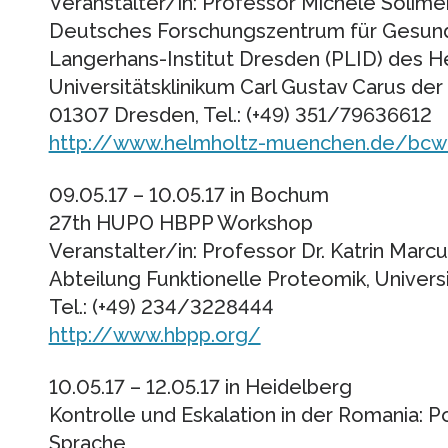
Veranstalter/in: Professor Michele Soli
Deutsches Forschungszentrum für Gesund
Langerhans-Institut Dresden (PLID) des
Universitätsklinikum Carl Gustav Carus de
01307 Dresden, Tel.: (+49) 351/79636612
http://www.helmholtz-muenchen.de/bcw
09.05.17 – 10.05.17 in Bochum
27th HUPO HBPP Workshop
Veranstalter/in: Professor Dr. Katrin Marc
Abteilung Funktionelle Proteomik, Univer
Tel.: (+49) 234/3228444
http://www.hbpp.org/
10.05.17 – 12.05.17 in Heidelberg
Kontrolle und Eskalation in der Romania: P
Sprache