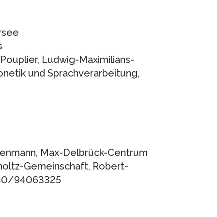
rsee
s
 Pouplier, Ludwig-Maximilians-
honetik und Sprachverarbeitung,
ettenmann, Max-Delbrück-Centrum
holtz-Gemeinschaft, Robert-
9) 30/94063325