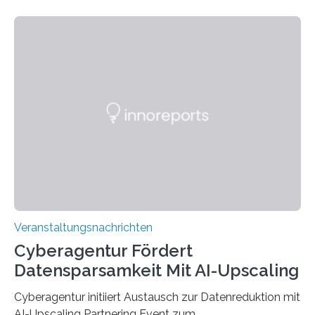
Technik und Wirtschaft des Saarlandes (htw saar) in
den MINT-Fächern ausgebildet werden und im
Anschluss in den hiesigen Arbeitsmarkt integriert
werden. Damit dies künftig noch besser gelingt, fördert
der Deutsche Akademische Austauschdienst beide
saarländischen Hochschulen im Gemeinschaftsprojekt
„QUAZAR“ mit insgesamt 1,15 Millionen Euro über vier
Jahre. Die Auftaktveranstaltung für das Förderprojekt
findet am…
Veranstaltungsnachrichten
Cyberagentur Fördert
Datensparsamkeit Mit AI-Upscaling
Cyberagentur initiiert Austausch zur Datenreduktion mit
AI-Upscaling Partnering Event zum