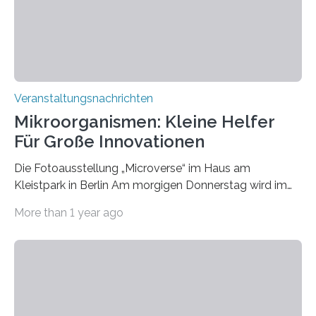
Veranstaltungsnachrichten
Mikroorganismen: Kleine Helfer
Für Große Innovationen
Die Fotoausstellung „Microverse“ im Haus am
Kleistpark in Berlin Am morgigen Donnerstag wird im
Haus am Kleistpark, Berlin-Schöneberg, die Ausstellung
More than 1 year ago
„Microverse“ mit Arbeiten der Fotografin Kathrin
Linkersdorff eröffnet. Die gezeigten Fotografien sind
Momentaufnahmen, die den Verfallsprozess von
Pflanzen festhalten. Die Künstlerin setzt in den
großformatigen Bildern die Schönheit, das Werden und
Vergehen der Natur künstlerisch wirkungsvoll in Szene.