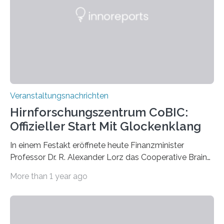
Künstlerisch-wissenschaftliche Kollaboration im HU-
Labor für Mikrobiologie Für das Projekt „Microverse“ hat
Kathrin Linkersdorff gemeinsam mit der Mikrobiologin
Prof. Dr. Regine Hengge vom…
Veranstaltungsnachrichten
Hirnforschungszentrum CoBIC:
Offizieller Start Mit Glockenklang
In einem Festakt eröffnete heute Finanzminister
Professor Dr. R. Alexander Lorz das Cooperative Brain
Imaging Center (CoBIC) auf dem Campus Niederrad
More than 1 year ago
der Goethe-Universität Frankfurt. Das CoBIC ist eine
Kooperation der Goethe-Universität, des Max-Planck-
Instituts für empirische Ästhetik sowie des Ernst
Strüngmann Instituts. Es bietet den Forschenden