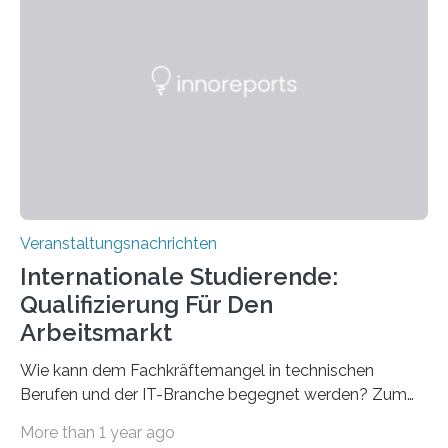
direkten Zugang zu einer Vielzahl hochmoderner
Spitzentechnologien, mit der die Funktionsweise des
Gehirns besser verstanden und innovative Therapien
für neurologische und psychiatrische Erkrankungen
entwickelt werden können. Die hochmodernen Geräte
sind eingebaut, die Büros sind eingerichtet…
Veranstaltungsnachrichten
Internationale Studierende:
Qualifizierung Für Den
Arbeitsmarkt
Wie kann dem Fachkräftemangel in technischen
Berufen und der IT-Branche begegnet werden? Zum
Beispiel durch internationale Studierende, die an der
More than 1 year ago
Universität des Saarlandes und der Hochschule für