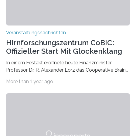
Veranstaltungsnachrichten
Hirnforschungszentrum CoBIC:
Offizieller Start Mit Glockenklang
In einem Festakt eröffnete heute Finanzminister
Professor Dr. R. Alexander Lorz das Cooperative Brain
Imaging Center (CoBIC) auf dem Campus Niederrad
More than 1 year ago
der Goethe-Universität Frankfurt. Das CoBIC ist eine
Kooperation der Goethe-Universität, des Max-Planck-
Instituts für empirische Ästhetik sowie des Ernst
Strüngmann Instituts. Es bietet den Forschenden
direkten Zugang zu einer Vielzahl hochmoderner
Spitzentechnologien, mit der die Funktionsweise des
Gehirns besser verstanden und innovative Therapien
für neurologische und psychiatrische Erkrankungen