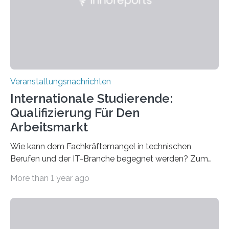
entwickelt werden können. Die hochmodernen Geräte
sind eingebaut, die Büros sind eingerichtet…
Veranstaltungsnachrichten
Internationale Studierende:
Qualifizierung Für Den
Arbeitsmarkt
Wie kann dem Fachkräftemangel in technischen
Berufen und der IT-Branche begegnet werden? Zum
Beispiel durch internationale Studierende, die an der
More than 1 year ago
Universität des Saarlandes und der Hochschule für
Technik und Wirtschaft des Saarlandes (htw saar) in
den MINT-Fächern ausgebildet werden und im
Anschluss in den hiesigen Arbeitsmarkt integriert