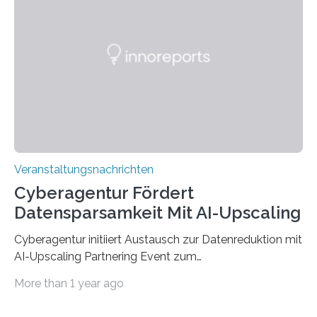
werden. Damit dies künftig noch besser gelingt, fördert
der Deutsche Akademische Austauschdienst beide
saarländischen Hochschulen im Gemeinschaftsprojekt
„QUAZAR“ mit insgesamt 1,15 Millionen Euro über vier
Jahre. Die Auftaktveranstaltung für das Förderprojekt
findet am…
Veranstaltungsnachrichten
Cyberagentur Fördert
Datensparsamkeit Mit AI-Upscaling
Cyberagentur initiiert Austausch zur Datenreduktion mit
AI-Upscaling Partnering Event zum
Forschungsprogramm DDK – Vernetzung für
More than 1 year ago
innovative DatenverarbeitungDie Agentur für
Innovation in der Cybersicherheit GmbH (Cyberagentur)