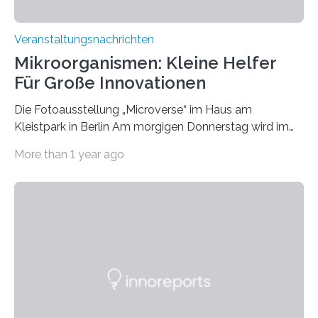
Veranstaltungsnachrichten
Mikroorganismen: Kleine Helfer
Für Große Innovationen
Die Fotoausstellung „Microverse“ im Haus am
Kleistpark in Berlin Am morgigen Donnerstag wird im
Haus am Kleistpark, Berlin-Schöneberg, die Ausstellung
More than 1 year ago
„Microverse“ mit Arbeiten der Fotografin Kathrin
Linkersdorff eröffnet. Die gezeigten Fotografien sind
Momentaufnahmen, die den Verfallsprozess von
Pflanzen festhalten. Die Künstlerin setzt in den
großformatigen Bildern die Schönheit, das Werden und
Vergehen der Natur künstlerisch wirkungsvoll in Szene.
Künstlerisch-wissenschaftliche Kollaboration im HU-
Labor für Mikrobiologie Für das Projekt „Microverse“ hat
Kathrin Linkersdorff gemeinsam mit der Mikrobiologin
Prof. Dr. Regine Hengge vom…