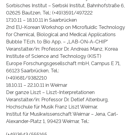
Sorbisches Institut – Serbski Institut, Bahnhofstraße 6,
02625 Bautzen, Tel.: (+49)3591/497222
17.10.11 – 18.10.11 in Saarbrücken
2nd EU-Korean Workshop on Microfluidic Technology
for Chemical, Biological and Medical Applications
Bubble TEch. to Bio App. – „LAB-ON-A-CHIP”
Veranstalter/in: Professor Dr. Andreas Manz, Korea
Institute of Science and Technology (KIST)
Europe Forschungsgesellschaft mbH, Campus E 71,
66123 Saarbrücken, Tel.:
(+49)681/9382210
18.10.11 – 22.10.11 in Weimar
Der ganze Liszt – Liszt-Interpretationen
Veranstalter/in: Professor Dr. Detlef Altenburg,
Hochschule für Musik Franz Liszt Weimar,
Institut für Musikwissenschaft Weimar – Jena, Carl-
Alexander-Platz 1, 99423 Weimar, Tel.:
(+49)3643/555165