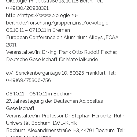
Ökologie, Philippstraße 13, 10115 Berlin, Tel.:
(+49)30/20938321
http://https://www.biologie.hu-
berlin.de/forschung/gruppen_inst/oekologie
05.10.11 – 07.10.11 in Bremen
European Conference on Aluminium Alloys „ECAA
2011″
Veranstalter/in: Dr.-Ing. Frank Otto Rudolf Fischer,
Deutsche Gesellschaft für Materialkunde
e.V., Senckenberganlage 10, 60325 Frankfurt, Tel.:
(+49)69/75306-756
06.10.11 – 08.10.11 in Bochum
27. Jahrestagung der Deutschen Adipositas
Gesellschaft
Veranstalter/in: Professor Dr. Stephan Herpertz, Ruhr-
Universität Bochum, LWL-Klinik
Bochum, Alexandrinenstraße 1-3, 44791 Bochum, Tel.: