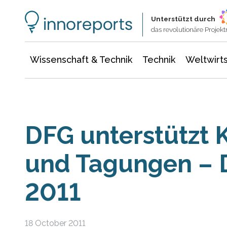
Wissenschaft & Technik
Informationstechnologie
Energie & Elektrotechnik
Unterstützt durch
das revolutionäre Proje
Wissenschaft & Technik
Technik
Weltwirts
DFG unterstützt 
und Tagungen –
2011
18 October 2011