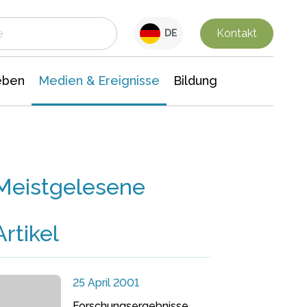
 Leben
Medien & Ereignisse
Interdisziplinäre Forschung
Veranstaltungsnachrichten
n Chemie
Gesellschaftswissenschaften
Kontakt
DE
eben
Medien & Ereignisse
Bildung
Meistgelesene
Artikel
25 April 2001
Forschungsergebnisse