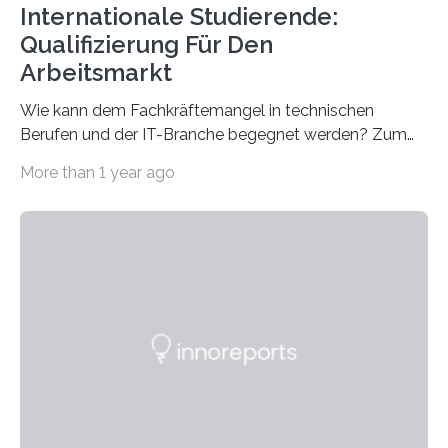
Internationale Studierende:
Qualifizierung Für Den
Arbeitsmarkt
Wie kann dem Fachkräftemangel in technischen
Berufen und der IT-Branche begegnet werden? Zum
Beispiel durch internationale Studierende, die an der
More than 1 year ago
Universität des Saarlandes und der Hochschule für
Technik und Wirtschaft des Saarlandes (htw saar) in
den MINT-Fächern ausgebildet werden und im
Anschluss in den hiesigen Arbeitsmarkt integriert
werden. Damit dies künftig noch besser gelingt, fördert
der Deutsche Akademische Austauschdienst beide
saarländischen Hochschulen im Gemeinschaftsprojekt
„QUAZAR“ mit insgesamt 1,15 Millionen Euro über vier
Jahre. Die Auftaktveranstaltung für das Förderprojekt
findet am…