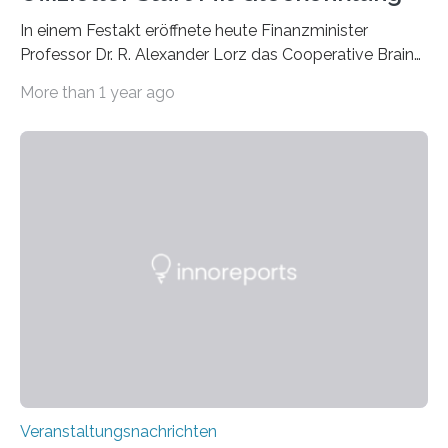
In einem Festakt eröffnete heute Finanzminister
Professor Dr. R. Alexander Lorz das Cooperative Brain
Imaging Center (CoBIC) auf dem Campus Niederrad
More than 1 year ago
der Goethe-Universität Frankfurt. Das CoBIC ist eine
Kooperation der Goethe-Universität, des Max-Planck-
Instituts für empirische Ästhetik sowie des Ernst
Strüngmann Instituts. Es bietet den Forschenden
direkten Zugang zu einer Vielzahl hochmoderner
Spitzentechnologien, mit der die Funktionsweise des
Gehirns besser verstanden und innovative Therapien
für neurologische und psychiatrische Erkrankungen
entwickelt werden können. Die hochmodernen Geräte
sind eingebaut, die Büros sind eingerichtet…
Veranstaltungsnachrichten