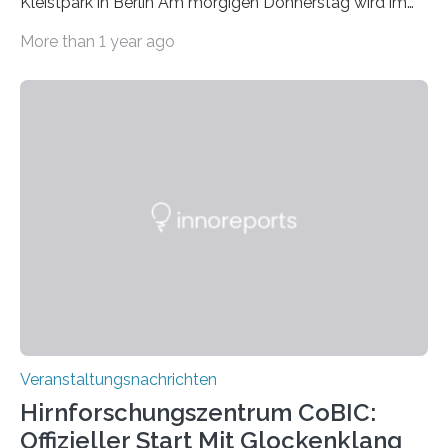
Kleistpark in Berlin Am morgigen Donnerstag wird im
Haus am Kleistpark, Berlin-Schöneberg, die Ausstellung
More than 1 year ago
„Microverse“ mit Arbeiten der Fotografin Kathrin
Linkersdorff eröffnet. Die gezeigten Fotografien sind
Momentaufnahmen, die den Verfallsprozess von
Pflanzen festhalten. Die Künstlerin setzt in den
großformatigen Bildern die Schönheit, das Werden und
Vergehen der Natur künstlerisch wirkungsvoll in Szene.
Künstlerisch-wissenschaftliche Kollaboration im HU-
Labor für Mikrobiologie Für das Projekt „Microverse“ hat
Kathrin Linkersdorff gemeinsam mit der Mikrobiologin
Prof. Dr. Regine Hengge vom…
Veranstaltungsnachrichten
Hirnforschungszentrum CoBIC:
Offizieller Start Mit Glockenklang