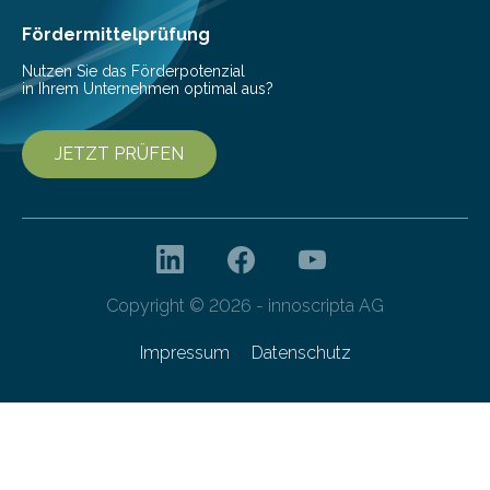
Cyberagentur organisiert am 25. März 2025, von 14:00
bis 16:00 Uhr, ein virtuelles Partnering Event zum
Fördermittelprüfung
Forschungsprogramm „Datenrekonstruktion…
Nutzen Sie das Förderpotenzial
in Ihrem Unternehmen optimal aus?
JETZT PRÜFEN
Copyright © 2026 - innoscripta AG
Impressum
Datenschutz