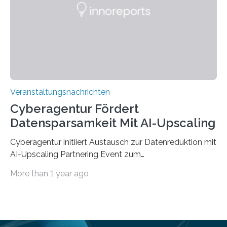
„QUAZAR“ mit insgesamt 1,15 Millionen Euro über vier
Jahre. Die Auftaktveranstaltung für das Förderprojekt
findet am…
Veranstaltungsnachrichten
Cyberagentur Fördert
Datensparsamkeit Mit AI-Upscaling
Cyberagentur initiiert Austausch zur Datenreduktion mit
AI-Upscaling Partnering Event zum
Forschungsprogramm DDK – Vernetzung für
More than 1 year ago
innovative DatenverarbeitungDie Agentur für
Innovation in der Cybersicherheit GmbH (Cyberagentur)
lädt zum virtuellen Partnering Event des
Forschungsprogramms DDK ein. Im Fokus steht die