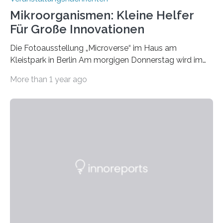
Mikroorganismen: Kleine Helfer
Für Große Innovationen
Die Fotoausstellung „Microverse“ im Haus am
Kleistpark in Berlin Am morgigen Donnerstag wird im
Haus am Kleistpark, Berlin-Schöneberg, die Ausstellung
More than 1 year ago
„Microverse“ mit Arbeiten der Fotografin Kathrin
Linkersdorff eröffnet. Die gezeigten Fotografien sind
Momentaufnahmen, die den Verfallsprozess von
Pflanzen festhalten. Die Künstlerin setzt in den
großformatigen Bildern die Schönheit, das Werden und
Vergehen der Natur künstlerisch wirkungsvoll in Szene.
Künstlerisch-wissenschaftliche Kollaboration im HU-
Labor für Mikrobiologie Für das Projekt „Microverse“ hat
Kathrin Linkersdorff gemeinsam mit der Mikrobiologin
Prof. Dr. Regine Hengge vom…