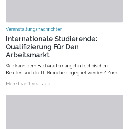
Veranstaltungsnachrichten
Internationale Studierende:
Qualifizierung Für Den
Arbeitsmarkt
Wie kann dem Fachkräftemangel in technischen
Berufen und der IT-Branche begegnet werden? Zum
Beispiel durch internationale Studierende, die an der
More than 1 year ago
Universität des Saarlandes und der Hochschule für
Technik und Wirtschaft des Saarlandes (htw saar) in
den MINT-Fächern ausgebildet werden und im
Anschluss in den hiesigen Arbeitsmarkt integriert
werden. Damit dies künftig noch besser gelingt, fördert
der Deutsche Akademische Austauschdienst beide
saarländischen Hochschulen im Gemeinschaftsprojekt