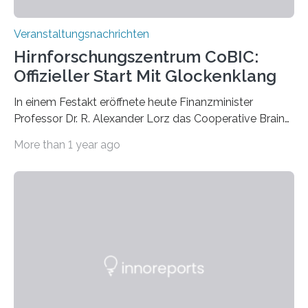
Veranstaltungsnachrichten
Hirnforschungszentrum CoBIC:
Offizieller Start Mit Glockenklang
In einem Festakt eröffnete heute Finanzminister
Professor Dr. R. Alexander Lorz das Cooperative Brain
Imaging Center (CoBIC) auf dem Campus Niederrad
More than 1 year ago
der Goethe-Universität Frankfurt. Das CoBIC ist eine
Kooperation der Goethe-Universität, des Max-Planck-
Instituts für empirische Ästhetik sowie des Ernst
Strüngmann Instituts. Es bietet den Forschenden
direkten Zugang zu einer Vielzahl hochmoderner
Spitzentechnologien, mit der die Funktionsweise des
Gehirns besser verstanden und innovative Therapien
für neurologische und psychiatrische Erkrankungen
entwickelt werden können. Die hochmodernen Geräte
sind eingebaut, die Büros sind eingerichtet…